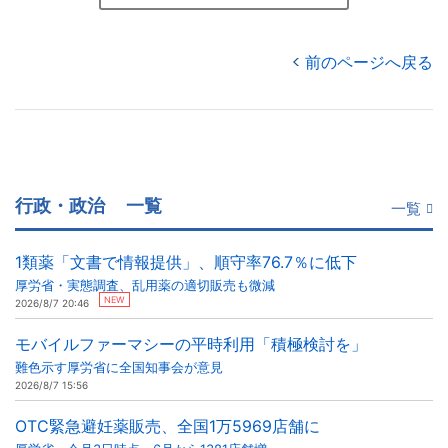
前のページへ戻る
行政・政治
一覧
一覧
1類薬「文書で情報提供」、順守率76.7％に低下
厚労省・実態調査、乱用薬の適切販売も微減
NEW
2026/8/7 20:46
モバイルファーマシーの平時利用「積極検討を」
難色示す厚労省に全国知事会が意見
2026/8/7 15:56
OTC緊急避妊薬販売、全国1万5969店舗に