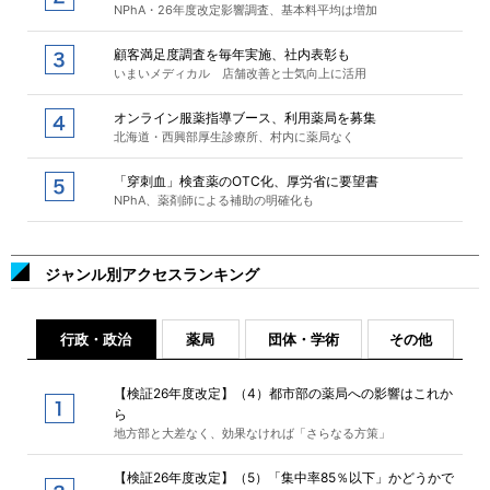
NPhA・26年度改定影響調査、基本料平均は増加
顧客満足度調査を毎年実施、社内表彰も
いまいメディカル 店舗改善と士気向上に活用
オンライン服薬指導ブース、利用薬局を募集
北海道・西興部厚生診療所、村内に薬局なく
「穿刺血」検査薬のOTC化、厚労省に要望書
NPhA、薬剤師による補助の明確化も
ジャンル別アクセスランキング
行政・政治
薬局
団体・学術
その他
【検証26年度改定】（4）都市部の薬局への影響はこれか
ら
地方部と大差なく、効果なければ「さらなる方策」
【検証26年度改定】（5）「集中率85％以下」かどうかで