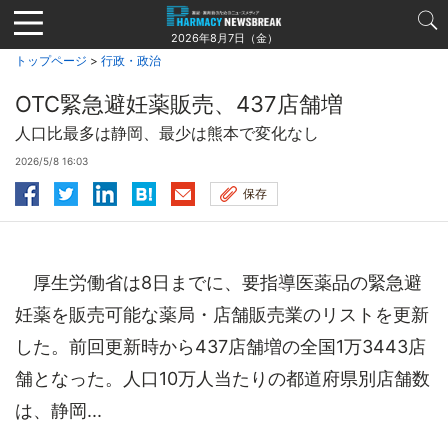
Jump
to
2026年8月7日（金）
navigation
トップページ
>
行政・政治
OTC緊急避妊薬販売、437店舗増
人口比最多は静岡、最少は熊本で変化なし
2026/5/8 16:03
保存
厚生労働省は8日までに、要指導医薬品の緊急避
妊薬を販売可能な薬局・店舗販売業のリストを更新
した。前回更新時から437店舗増の全国1万3443店
舗となった。人口10万人当たりの都道府県別店舗数
は、静岡...