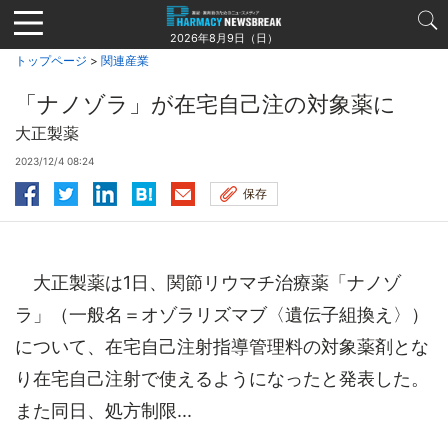
Jump
to
2026年8月9日（日）
navigation
トップページ
>
関連産業
「ナノゾラ」が在宅自己注の対象薬に
大正製薬
2023/12/4 08:24
保存
大正製薬は1日、関節リウマチ治療薬「ナノゾ
ラ」（一般名＝オゾラリズマブ〈遺伝子組換え〉）
について、在宅自己注射指導管理料の対象薬剤とな
り在宅自己注射で使えるようになったと発表した。
また同日、処方制限...