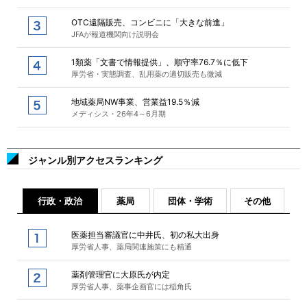
OTC遠隔販売、コンビニに「大きな前進」
JFAが報道機関向け説明会
1類薬「文書で情報提供」、順守率76.7％に低下
厚労省・実態調査、乱用薬の適切販売も微減
地域薬局NW事業、営業益19.5％減
メディシス・26年4～6月期
ジャンル別アクセスランキング
行政・政治
薬局
団体・学術
その他
医薬担当審議官に中井氏、初の私大出身
厚労省人事、薬局関連施策にも精通
薬剤管理官に大原氏が内定
厚労省人事、薬事企画官には稲角氏