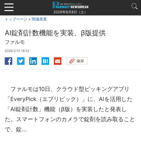
Jump
to
2026年8月8日（土）
navigation
トップページ
>
関連産業
AI錠剤計数機能を実装、β版提供
ファルモ
2026/2/10 18:52
保存
ファルモは10日、クラウド型ピッキングアプリ
「EveryPick（エブリピック）」に、AIを活用した
「AI錠剤計数」機能（β版）を実装したと発表し
た。スマートフォンのカメラで錠剤を読み取ること
で、錠...