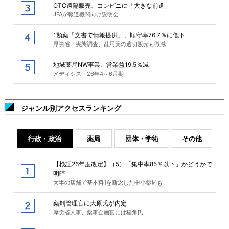
OTC遠隔販売、コンビニに「大きな前進」
JFAが報道機関向け説明会
1類薬「文書で情報提供」、順守率76.7％に低下
厚労省・実態調査、乱用薬の適切販売も微減
地域薬局NW事業、営業益19.5％減
メディシス・26年4～6月期
ジャンル別アクセスランキング
行政・政治
薬局
団体・学術
その他
【検証26年度改定】（5）「集中率85％以下」かどうかで
明暗
大半の店舗で基本料1を断念した中小薬局も
薬剤管理官に大原氏が内定
厚労省人事、薬事企画官には稲角氏