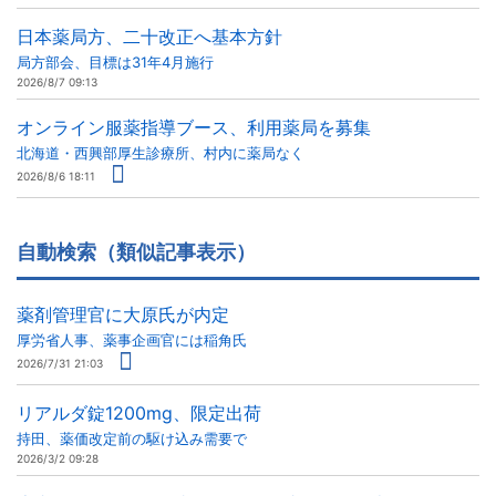
日本薬局方、二十改正へ基本方針
局方部会、目標は31年4月施行
2026/8/7 09:13
オンライン服薬指導ブース、利用薬局を募集
北海道・西興部厚生診療所、村内に薬局なく
2026/8/6 18:11
自動検索（類似記事表示）
薬剤管理官に大原氏が内定
厚労省人事、薬事企画官には稲角氏
2026/7/31 21:03
リアルダ錠1200mg、限定出荷
持田、薬価改定前の駆け込み需要で
2026/3/2 09:28