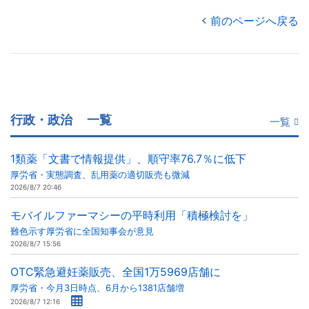
前のページへ戻る
行政・政治
一覧
一覧
1類薬「文書で情報提供」、順守率76.7％に低下
厚労省・実態調査、乱用薬の適切販売も微減
2026/8/7 20:46
モバイルファーマシーの平時利用「積極検討を」
難色示す厚労省に全国知事会が意見
2026/8/7 15:56
OTC緊急避妊薬販売、全国1万5969店舗に
厚労省・今月3日時点、6月から1381店舗増
2026/8/7 12:16