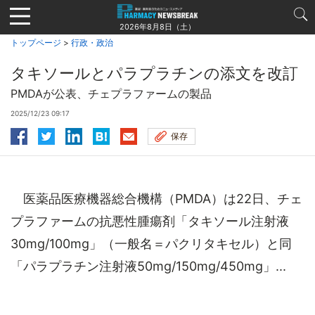
Jump
to
2026年8月8日（土）
navigation
トップページ
>
行政・政治
タキソールとパラプラチンの添文を改訂
PMDAが公表、チェプラファームの製品
2025/12/23 09:17
保存
医薬品医療機器総合機構（PMDA）は22日、チェ
プラファームの抗悪性腫瘍剤「タキソール注射液
30mg/100mg」（一般名＝パクリタキセル）と同
「パラプラチン注射液50mg/150mg/450mg」...