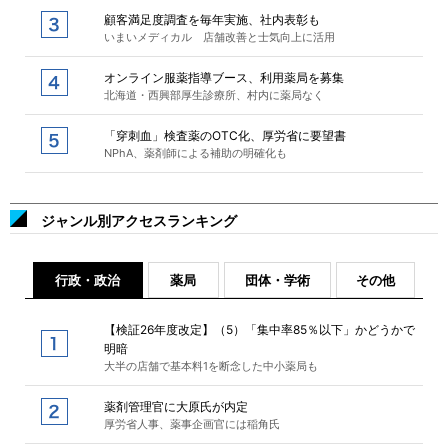
顧客満足度調査を毎年実施、社内表彰も
いまいメディカル 店舗改善と士気向上に活用
オンライン服薬指導ブース、利用薬局を募集
北海道・西興部厚生診療所、村内に薬局なく
「穿刺血」検査薬のOTC化、厚労省に要望書
NPhA、薬剤師による補助の明確化も
ジャンル別アクセスランキング
行政・政治
薬局
団体・学術
その他
【検証26年度改定】（5）「集中率85％以下」かどうかで
明暗
大半の店舗で基本料1を断念した中小薬局も
薬剤管理官に大原氏が内定
厚労省人事、薬事企画官には稲角氏