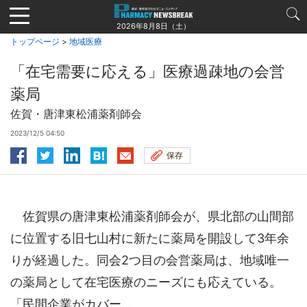
Jump
to
2026年8月8日（土）
navigation
トップページ
>
地域医療
「在宅需要に応える」医療過疎地の会営
薬局
佐賀・唐津東松浦薬剤師会
2023/12/5 04:50
保存
佐賀県の唐津東松浦薬剤師会が、県北部の山間部
に位置する旧七山村に新たに薬局を開設して3年余
りが経過した。同会2つ目の会営薬局は、地域唯一
の薬局として在宅医療のニーズにも応えている。
「民間企業がカバー...