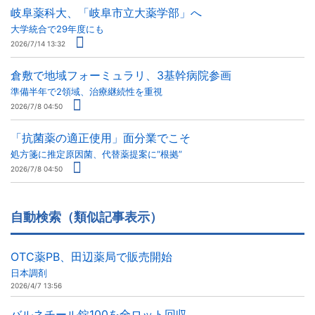
岐阜薬科大、「岐阜市立大薬学部」へ
大学統合で29年度にも
2026/7/14 13:32
倉敷で地域フォーミュラリ、3基幹病院参画
準備半年で2領域、治療継続性を重視
2026/7/8 04:50
「抗菌薬の適正使用」面分業でこそ
処方箋に推定原因菌、代替薬提案に“根拠”
2026/7/8 04:50
自動検索（類似記事表示）
OTC薬PB、田辺薬局で販売開始
日本調剤
2026/4/7 13:56
バルネチール錠100を全ロット回収