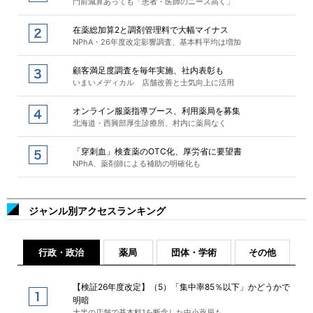
門前減算あっても「患者・医師のニーズ高く」
在薬総加算2と調剤管理料で大幅マイナス
NPhA・26年度改定影響調査、基本料平均は増加
顧客満足度調査を毎年実施、社内表彰も
いまいメディカル 店舗改善と士気向上に活用
オンライン服薬指導ブース、利用薬局を募集
北海道・西興部厚生診療所、村内に薬局なく
「穿刺血」検査薬のOTC化、厚労省に要望書
NPhA、薬剤師による補助の明確化も
ジャンル別アクセスランキング
行政・政治
薬局
団体・学術
その他
【検証26年度改定】（5）「集中率85％以下」かどうかで
明暗
大半の店舗で基本料1を断念した中小薬局も