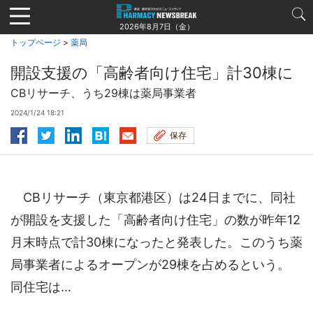
Jump
to
2026年8月7日（金）
navigation
トップページ
>
薬局
開設支援の「高齢者向け住宅」計30棟に
CBリサーチ、うち29棟は薬局事業者
2024/1/24 18:21
保存
CBリサーチ（東京都港区）は24日までに、同社
が開設を支援した「高齢者向け住宅」の数が昨年12
月末時点で計30棟になったと発表した。このうち薬
局事業者によるオープンが29棟を占めるという。
同住宅は...