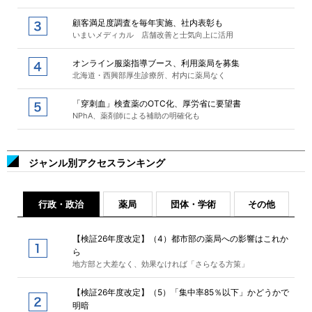
顧客満足度調査を毎年実施、社内表彰も
いまいメディカル 店舗改善と士気向上に活用
オンライン服薬指導ブース、利用薬局を募集
北海道・西興部厚生診療所、村内に薬局なく
「穿刺血」検査薬のOTC化、厚労省に要望書
NPhA、薬剤師による補助の明確化も
ジャンル別アクセスランキング
行政・政治
薬局
団体・学術
その他
【検証26年度改定】（4）都市部の薬局への影響はこれか
ら
地方部と大差なく、効果なければ「さらなる方策」
【検証26年度改定】（5）「集中率85％以下」かどうかで
明暗