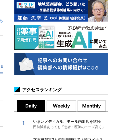
る
アクセスランキング
Daily
Weekly
Monthly
いまいメディカル、モール内出店を継続
門前減算あっても「患者・医師のニーズ高く」
在薬総加算2と調剤管理料で大幅マイナス