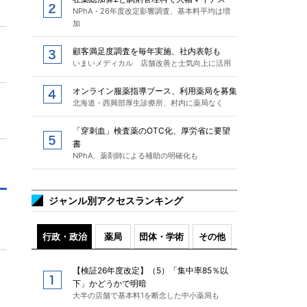
NPhA・26年度改定影響調査、基本料平均は増
加
顧客満足度調査を毎年実施、社内表彰も
いまいメディカル 店舗改善と士気向上に活用
オンライン服薬指導ブース、利用薬局を募集
北海道・西興部厚生診療所、村内に薬局なく
「穿刺血」検査薬のOTC化、厚労省に要望
書
NPhA、薬剤師による補助の明確化も
ジャンル別アクセスランキング
行政・政治
薬局
団体・学術
その他
【検証26年度改定】（5）「集中率85％以
下」かどうかで明暗
大半の店舗で基本料1を断念した中小薬局も