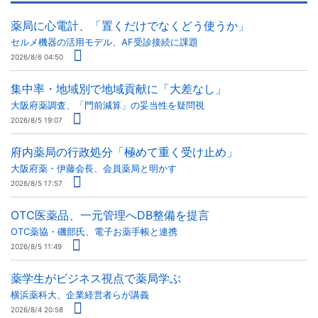
薬局に心電計、「置くだけでなくどう使うか」
セルメ機器の活用モデル、AF受診接続に課題
2026/8/6 04:50
集中率・地域別で地域貢献に「大差なし」
大阪府薬調査、「門前減算」の妥当性を疑問視
2026/8/5 19:07
府内薬局の行政処分「極めて重く受け止め」
大阪府薬・伊藤会長、会員薬局と明かす
2026/8/5 17:57
OTC医薬品、一元管理へDB整備を提言
OTC薬協・磯部氏、電子お薬手帳と連携
2026/8/5 11:49
薬学生がビジネス視点で薬局学ぶ
横浜薬科大、企業経営者らが講義
2026/8/4 20:58