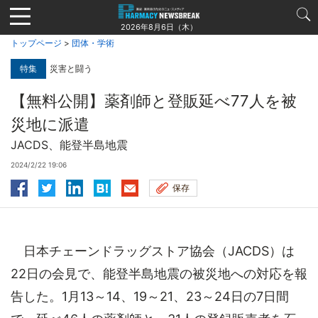
Jump
to
2026年8月6日（木）
navigation
トップページ
>
団体・学術
特集
災害と闘う
【無料公開】薬剤師と登販延べ77人を被
災地に派遣
JACDS、能登半島地震
2024/2/22 19:06
保存
日本チェーンドラッグストア協会（JACDS）は
22日の会見で、能登半島地震の被災地への対応を報
告した。1月13～14、19～21、23～24日の7日間