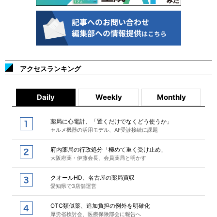
アクセスランキング
Daily
Weekly
Monthly
薬局に心電計、「置くだけでなくどう使うか」
セルメ機器の活用モデル、AF受診接続に課題
府内薬局の行政処分「極めて重く受け止め」
大阪府薬・伊藤会長、会員薬局と明かす
クオールHD、名古屋の薬局買収
愛知県で3店舗運営
OTC類似薬、追加負担の例外を明確化
厚労省検討会、医療保険部会に報告へ