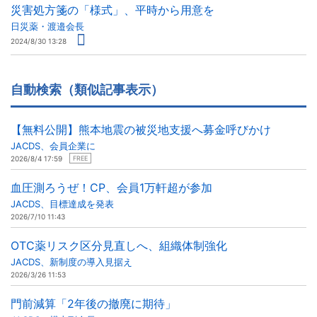
災害処方箋の「様式」、平時から用意を
日災薬・渡邉会長
2024/8/30 13:28
自動検索（類似記事表示）
【無料公開】熊本地震の被災地支援へ募金呼びかけ
JACDS、会員企業に
2026/8/4 17:59
FREE
血圧測ろうぜ！CP、会員1万軒超が参加
JACDS、目標達成を発表
2026/7/10 11:43
OTC薬リスク区分見直しへ、組織体制強化
JACDS、新制度の導入見据え
2026/3/26 11:53
門前減算「2年後の撤廃に期待」