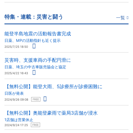
特集・連載：災害と闘う
一覧
能登半島地震の活動報告書完成
日薬、MPの活動指針も近く提示
2025/7/25 18:50
災害時、支援車両の手配円滑に
日薬、埼玉の中古車販売協会と協定
2025/4/22 16:43
【無料公開】能登大雨、5診療所が診療困難に
日医が発表
2024/9/26 09:08
FREE
【無料公開】奥能登豪雨で薬局3店舗が浸水
1店舗は営業休止
2024/9/24 17:25
FREE