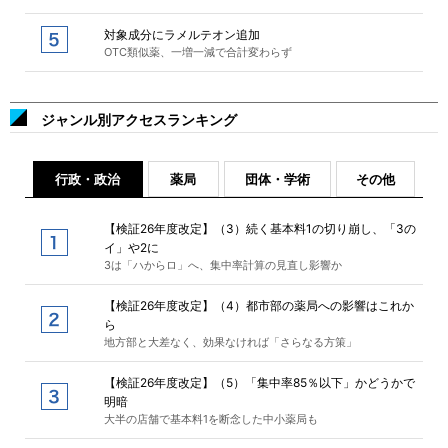
対象成分にラメルテオン追加
OTC類似薬、一増一減で合計変わらず
ジャンル別アクセスランキング
行政・政治
薬局
団体・学術
その他
【検証26年度改定】（3）続く基本料1の切り崩し、「3の
イ」や2に
3は「ハからロ」へ、集中率計算の見直し影響か
【検証26年度改定】（4）都市部の薬局への影響はこれか
ら
地方部と大差なく、効果なければ「さらなる方策」
【検証26年度改定】（5）「集中率85％以下」かどうかで
明暗
大半の店舗で基本料1を断念した中小薬局も