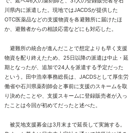
で、延べ46人の薬剤師と、31人の登録販売者を石
川県内に派遣した。現地ではJACDSが提供した
OTC医薬品などの支援物資を各避難所に届けたほ
か、避難者からの相談応需などにも対応した。
避難所の統合が進んだことで想定よりも早く支援
物資を配り終えたため、25日以降の派遣は中止・延
期となったが、追加で24人を派遣する予定だった
という。田中浩幸事務総長は、JACDSとして厚生労
働省や石川県薬剤師会と事前に支援のスキームを取
り決めたことや、支援スキームに登録販売者が入っ
たことは今回が初めてだったと述べた。
被災地支援募金は3月末まで延長して実施する。