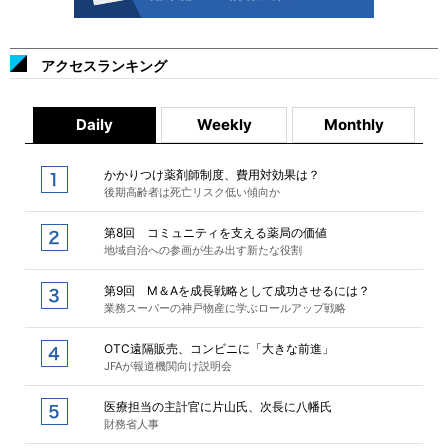
アクセスランキング
Daily
Weekly
Monthly
かかりつけ薬剤師制度、費用対効果は？
後期高齢者は死亡リスク低い傾向か
第8回 コミュニティを支える薬局の価値
地域自治への参画が生み出す新たな役割
第9回 M＆Aを成長戦略として成功させるには？
業務スーパーの神戸物産に学ぶロールアップ戦略
OTC遠隔販売、コンビニに「大きな前進」
JFAが報道機関向け説明会
医療担当の主計官に片山氏、次長に八幡氏
財務省人事