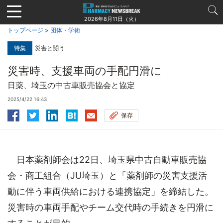
Jump
to
2026年8月11日（火）
navigation
トップページ
>
団体・学術
特集
災害と闘う
災害時、支援車両の手配円滑に
日薬、埼玉の中古車販売協会と協定
2025/4/22 16:43
保存
日本薬剤師会は22日、埼玉県中古自動車販売協
会・商工組合（JU埼玉）と「薬剤師の災害支援活
動に伴う車両供給における連携協定」を締結した。
災害時の車両手配やチーム交代時の手続きを円滑に