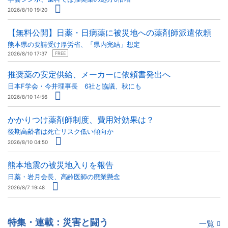
2026/8/10 19:20
【無料公開】日薬・日病薬に被災地への薬剤師派遣依頼
熊本県の要請受け厚労省、「県内完結」想定
2026/8/10 17:37
FREE
推奨薬の安定供給、メーカーに依頼書発出へ
日本F学会・今井理事長 6社と協議、秋にも
2026/8/10 14:56
かかりつけ薬剤師制度、費用対効果は？
後期高齢者は死亡リスク低い傾向か
2026/8/10 04:50
熊本地震の被災地入りを報告
日薬・岩月会長、高齢医師の廃業懸念
2026/8/7 19:48
特集・連載：災害と闘う
一覧