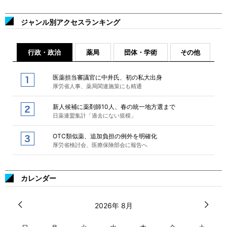
ジャンル別アクセスランキング
行政・政治
薬局
団体・学術
その他
医薬担当審議官に中井氏、初の私大出身
厚労省人事、薬局関連施策にも精通
新人候補に薬剤師10人、春の統一地方選まで
日薬連盟集計「過去にない規模」
OTC類似薬、追加負担の例外を明確化
厚労省検討会、医療保険部会に報告へ
カレンダー
2026年 8月