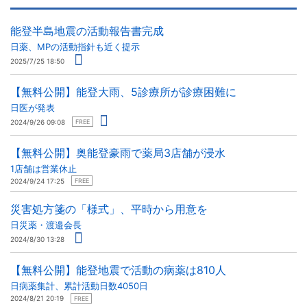
能登半島地震の活動報告書完成
日薬、MPの活動指針も近く提示
2025/7/25 18:50
【無料公開】能登大雨、5診療所が診療困難に
日医が発表
2024/9/26 09:08
FREE
【無料公開】奥能登豪雨で薬局3店舗が浸水
1店舗は営業休止
2024/9/24 17:25
FREE
災害処方箋の「様式」、平時から用意を
日災薬・渡邉会長
2024/8/30 13:28
【無料公開】能登地震で活動の病薬は810人
日病薬集計、累計活動日数4050日
2024/8/21 20:19
FREE