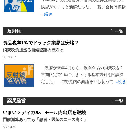
挨拶がちょっと新鮮だった。 藤井会長は挨拶
...続き
反射鏡
食品税率1％でドラッグ業界は安堵？
消費税負担巡る自維協議の行方は
8/6 16:37
政府が来年4月から、飲食料品の消費税を2
年間限定で1％に引き下げる基本方針を閣議決
定した。 与野党内の異論を押し切って
...続き
薬局経営
いまいメディカル、モール内出店を継続
門前減算あっても「患者・医師のニーズ高く」
8/7 04:50