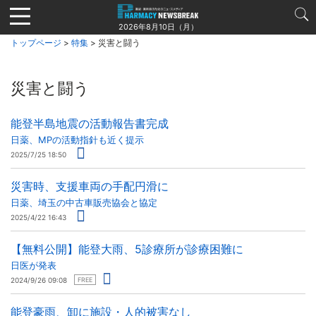
Jump
to
2026年8月10日（月）
navigation
トップページ
>
特集
> 災害と闘う
災害と闘う
能登半島地震の活動報告書完成
日薬、MPの活動指針も近く提示
2025/7/25 18:50
災害時、支援車両の手配円滑に
日薬、埼玉の中古車販売協会と協定
2025/4/22 16:43
【無料公開】能登大雨、5診療所が診療困難に
日医が発表
2024/9/26 09:08
FREE
能登豪雨、卸に施設・人的被害なし