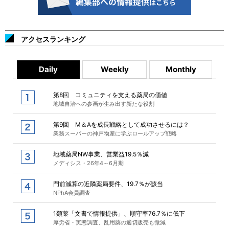
アクセスランキング
Daily
Weekly
Monthly
第8回 コミュニティを支える薬局の価値
地域自治への参画が生み出す新たな役割
第9回 M＆Aを成長戦略として成功させるには？
業務スーパーの神戸物産に学ぶロールアップ戦略
地域薬局NW事業、営業益19.5％減
メディシス・26年4～6月期
門前減算の近隣薬局要件、19.7％が該当
NPhA会員調査
1類薬「文書で情報提供」、順守率76.7％に低下
厚労省・実態調査、乱用薬の適切販売も微減