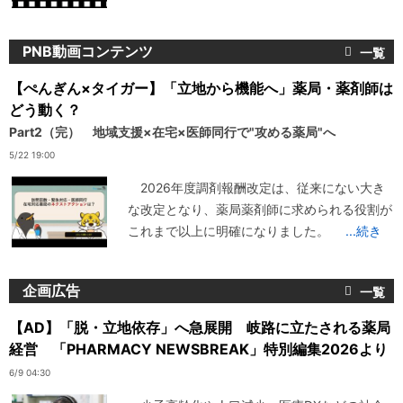
PNB動画コンテンツ
【ぺんぎん×タイガー】「立地から機能へ」薬局・薬剤師は
どう動く？
Part2（完） 地域支援×在宅×医師同行で"攻める薬局"へ
5/22 19:00
2026年度調剤報酬改定は、従来にない大き
な改定となり、薬局薬剤師に求められる役割が
これまで以上に明確になりました。
...続き
企画広告
【AD】「脱・立地依存」へ急展開 岐路に立たされる薬局
経営 「PHARMACY NEWSBREAK」特別編集2026より
6/9 04:30