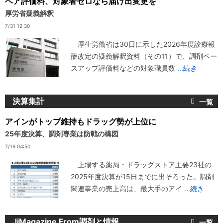
ベア評価料、対象者ゼロなら届け出変更を
厚労省疑義解釈
7/31 12:30
厚生労働省は30日に示した2026年度診療報
酬改定の疑義解釈資料（その11）で、調剤ベー
スアップ評価料などの対象職員数
...続き
決算集計
アインがトップ維持もドラッグ勢が上位に
25年度決算、調剤専業は防戦の構図
7/16 04:50
上場する薬局・ドラッグストア主要23社の
2025年度決算が15日までに出そろった。調剤
関連事業の売上高は、最大手のアイ
...続き
JiMagazine From調剤と情報