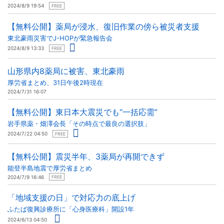
2024/8/9 19:54
FREE
【無料公開】薬局が浸水、復旧作業の傍ら被災者支援
東北豪雨災害でJ-HOPが緊急報告会
2024/8/9 13:33
FREE
山形県内8薬局に被害、東北豪雨
厚労省まとめ、31日午後2時現在
2024/7/31 16:07
【無料公開】東日本大震災でも“一括応需”
岩手県薬・畑澤会長「その時点で最良の選択肢」
2024/7/22 04:50
FREE
【無料公開】震災半年、3薬局が再開できず
能登半島地震で厚労省まとめ
2024/7/9 16:46
FREE
「地域支援の日」で対応力の底上げ
ふたば復興診療所に「心身医療科」開設1年
2024/6/13 04:50