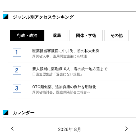
ジャンル別アクセスランキング
行政・政治
薬局
団体・学術
その他
医薬担当審議官に中井氏、初の私大出身
厚労省人事、薬局関連施策にも精通
新人候補に薬剤師10人、春の統一地方選まで
日薬連盟集計「過去にない規模」
OTC類似薬、追加負担の例外を明確化
厚労省検討会、医療保険部会に報告へ
カレンダー
2026年 8月