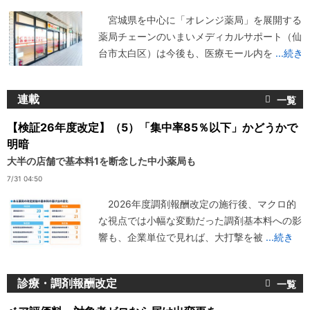
宮城県を中心に「オレンジ薬局」を展開する
薬局チェーンのいまいメディカルサポート（仙
台市太白区）は今後も、医療モール内を
...続き
連載
【検証26年度改定】（5）「集中率85％以下」かどうかで
明暗
大半の店舗で基本料1を断念した中小薬局も
7/31 04:50
2026年度調剤報酬改定の施行後、マクロ的
な視点では小幅な変動だった調剤基本料への影
響も、企業単位で見れば、大打撃を被
...続き
診療・調剤報酬改定