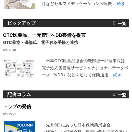
計などセルフメディケーション関連機
...続き
ピックアップ
OTC医薬品、一元管理へDB整備を提言
OTC薬協・磯部氏、電子お薬手帳と連携
8/5 11:49
日本OTC医薬品協会の磯部総一郎理事長は、
電子処方箋管理サービスやナショナルデータベ
ース（NDB）などを通じて保険適用
...続き
記者コラム
トップの発信
8/5 15:29
先月9日にあった日本保険薬局協会
（NPhA）の記者会見。冒頭の藤井江美会長の