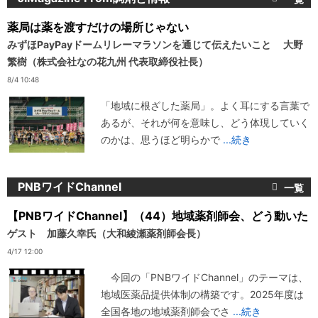
薬局は薬を渡すだけの場所じゃない
みずほPayPayドームリレーマラソンを通じて伝えたいこと 大野
繁樹（株式会社なの花九州 代表取締役社長）
8/4 10:48
「地域に根ざした薬局」。よく耳にする言葉で
あるが、それが何を意味し、どう体現していく
のかは、思うほど明らかで
...続き
PNBワイドChannel
【PNBワイドChannel】（44）地域薬剤師会、どう動いた
ゲスト 加藤久幸氏（大和綾瀬薬剤師会長）
4/17 12:00
今回の「PNBワイドChannel」のテーマは、
地域医薬品提供体制の構築です。2025年度は
全国各地の地域薬剤師会でさ
...続き