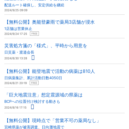
配送ルート確保し、安定供給を継続
2024/9/25 09:09
【無料公開】奥能登豪雨で薬局3店舗が浸水
1店舗は営業休止
2024/9/24 17:25
FREE
災害処方箋の「様式」、平時から用意を
日災薬・渡邉会長
2024/8/30 13:28
【無料公開】能登地震で活動の病薬は810人
日病薬集計、累計活動日数4050日
2024/8/21 20:19
FREE
「巨大地震注意」想定震源域の県薬は
BCPへの位置付け検討する動きも
2024/8/16 17:15
【無料公開】現時点で「営業不可の薬局なし」
宮崎県薬が被害調査、日向灘地震で