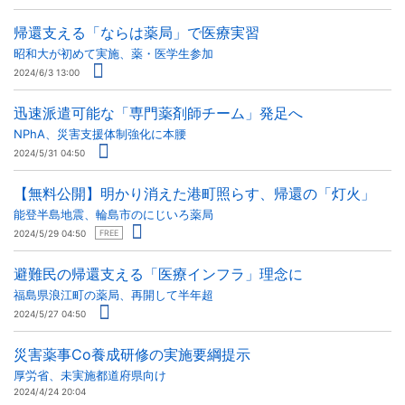
帰還支える「ならは薬局」で医療実習
昭和大が初めて実施、薬・医学生参加
2024/6/3 13:00
迅速派遣可能な「専門薬剤師チーム」発足へ
NPhA、災害支援体制強化に本腰
2024/5/31 04:50
【無料公開】明かり消えた港町照らす、帰還の「灯火」
能登半島地震、輪島市のにじいろ薬局
2024/5/29 04:50
FREE
避難民の帰還支える「医療インフラ」理念に
福島県浪江町の薬局、再開して半年超
2024/5/27 04:50
災害薬事Co養成研修の実施要綱提示
厚労省、未実施都道府県向け
2024/4/24 20:04