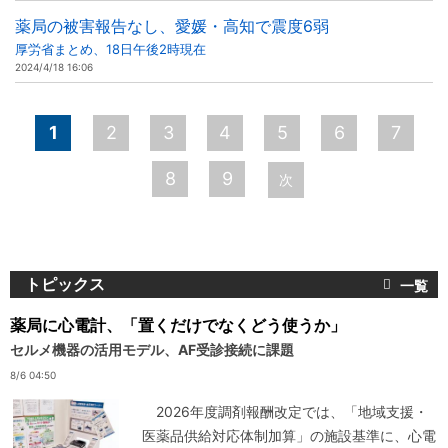
薬局の被害報告なし、愛媛・高知で震度6弱
厚労省まとめ、18日午後2時現在
2024/4/18 16:06
ペ
1
2
3
4
5
6
7
ー
8
9
次
ジ
トピックス
薬局に心電計、「置くだけでなくどう使うか」
セルメ機器の活用モデル、AF受診接続に課題
8/6 04:50
2026年度調剤報酬改定では、「地域支援・
医薬品供給対応体制加算」の施設基準に、心電