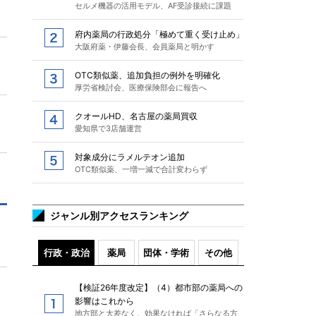
セルメ機器の活用モデル、AF受診接続に課題
府内薬局の行政処分「極めて重く受け止め」
大阪府薬・伊藤会長、会員薬局と明かす
OTC類似薬、追加負担の例外を明確化
厚労省検討会、医療保険部会に報告へ
クオールHD、名古屋の薬局買収
愛知県で3店舗運営
対象成分にラメルテオン追加
OTC類似薬、一増一減で合計変わらず
ジャンル別アクセスランキング
行政・政治
薬局
団体・学術
その他
【検証26年度改定】（4）都市部の薬局への
影響はこれから
地方部と大差なく、効果なければ「さらなる方