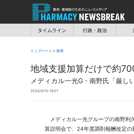
Jump
to
navigation
タイムライン
行政・政治
トップページ
>
薬局
地域支援加算だけで約70
メディカル一光G・南野氏「厳し
2024/4/10 18:01
メディカル一光グループの南野利久社
算説明会で、24年度調剤報酬改定の