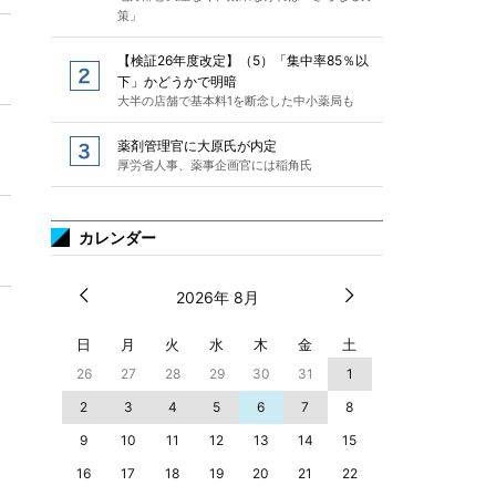
策」
【検証26年度改定】（5）「集中率85％以
下」かどうかで明暗
大半の店舗で基本料1を断念した中小薬局も
薬剤管理官に大原氏が内定
厚労省人事、薬事企画官には稲角氏
カレンダー
2026年 8月
日
月
火
水
木
金
土
26
27
28
29
30
31
1
2
3
4
5
6
7
8
9
10
11
12
13
14
15
16
17
18
19
20
21
22