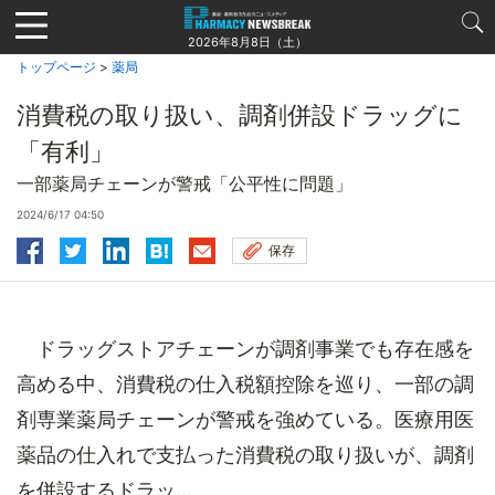
Jump
to
2026年8月8日（土）
navigation
トップページ
>
薬局
消費税の取り扱い、調剤併設ドラッグに
「有利」
一部薬局チェーンが警戒「公平性に問題」
2024/6/17 04:50
保存
ドラッグストアチェーンが調剤事業でも存在感を
高める中、消費税の仕入税額控除を巡り、一部の調
剤専業薬局チェーンが警戒を強めている。医療用医
薬品の仕入れで支払った消費税の取り扱いが、調剤
を併設するドラッ...