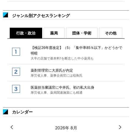
ジャンル別アクセスランキング
行政・政治
薬局
団体・学術
その他
【検証26年度改定】（5）「集中率85％以下」かどうかで
明暗
大半の店舗で基本料1を断念した中小薬局も
薬剤管理官に大原氏が内定
厚労省人事、薬事企画官には稲角氏
医薬担当審議官に中井氏、初の私大出身
厚労省人事、薬局関連施策にも精通
カレンダー
2026年 8月