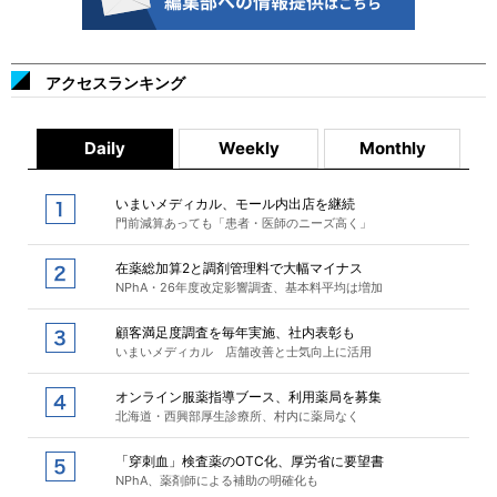
アクセスランキング
Daily
Weekly
Monthly
いまいメディカル、モール内出店を継続
門前減算あっても「患者・医師のニーズ高く」
在薬総加算2と調剤管理料で大幅マイナス
NPhA・26年度改定影響調査、基本料平均は増加
顧客満足度調査を毎年実施、社内表彰も
いまいメディカル 店舗改善と士気向上に活用
オンライン服薬指導ブース、利用薬局を募集
北海道・西興部厚生診療所、村内に薬局なく
「穿刺血」検査薬のOTC化、厚労省に要望書
NPhA、薬剤師による補助の明確化も