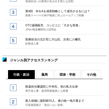
地域自治への参画が生み出す新たな役割
第9回 M＆Aを成長戦略として成功させるには？
業務スーパーの神戸物産に学ぶロールアップ戦略
OTC遠隔販売、コンビニに「大きな前進」
JFAが報道機関向け説明会
医療担当の主計官に片山氏、次長に八幡氏
財務省人事
ジャンル別アクセスランキング
行政・政治
薬局
団体・学術
その他
医薬担当審議官に中井氏、初の私大出身
厚労省人事、薬局関連施策にも精通
新人候補に薬剤師10人、春の統一地方選まで
日薬連盟集計「過去にない規模」