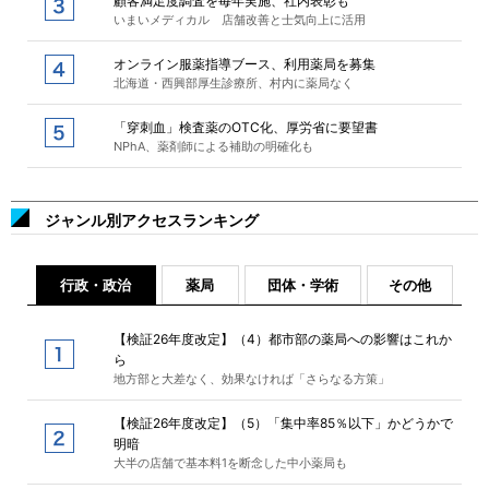
顧客満足度調査を毎年実施、社内表彰も
いまいメディカル 店舗改善と士気向上に活用
オンライン服薬指導ブース、利用薬局を募集
北海道・西興部厚生診療所、村内に薬局なく
「穿刺血」検査薬のOTC化、厚労省に要望書
NPhA、薬剤師による補助の明確化も
ジャンル別アクセスランキング
行政・政治
薬局
団体・学術
その他
【検証26年度改定】（4）都市部の薬局への影響はこれか
ら
地方部と大差なく、効果なければ「さらなる方策」
【検証26年度改定】（5）「集中率85％以下」かどうかで
明暗
大半の店舗で基本料1を断念した中小薬局も