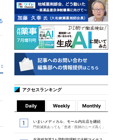
る
アクセスランキング
Daily
Weekly
Monthly
いまいメディカル、モール内出店を継続
門前減算あっても「患者・医師のニーズ高く」
在薬総加算2と調剤管理料で大幅マイナス