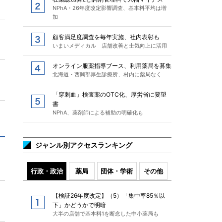
NPhA・26年度改定影響調査、基本料平均は増
加
顧客満足度調査を毎年実施、社内表彰も
いまいメディカル 店舗改善と士気向上に活用
オンライン服薬指導ブース、利用薬局を募集
北海道・西興部厚生診療所、村内に薬局なく
「穿刺血」検査薬のOTC化、厚労省に要望
書
NPhA、薬剤師による補助の明確化も
ジャンル別アクセスランキング
行政・政治
薬局
団体・学術
その他
【検証26年度改定】（5）「集中率85％以
下」かどうかで明暗
大半の店舗で基本料1を断念した中小薬局も