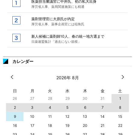
医薬担当審議官に中井氏、初の私大出身
厚労省人事、薬局関連施策にも精通
薬剤管理官に大原氏が内定
厚労省人事、薬事企画官には稲角氏
新人候補に薬剤師10人、春の統一地方選まで
日薬連盟集計「過去にない規模」
カレンダー
2026年 8月
日
月
火
水
木
金
土
26
27
28
29
30
31
1
2
3
4
5
6
7
8
9
10
11
12
13
14
15
16
17
18
19
20
21
22
23
24
25
26
27
28
29