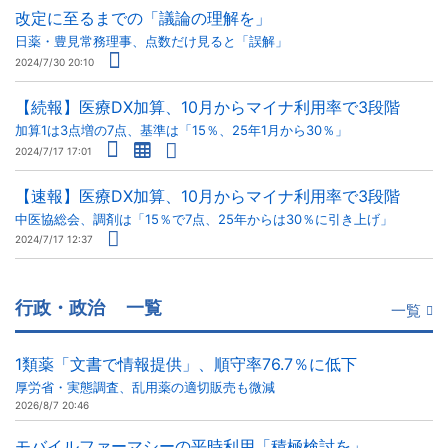
改定に至るまでの「議論の理解を」
日薬・豊見常務理事、点数だけ見ると「誤解」
2024/7/30 20:10
【続報】医療DX加算、10月からマイナ利用率で3段階
加算1は3点増の7点、基準は「15％、25年1月から30％」
2024/7/17 17:01
【速報】医療DX加算、10月からマイナ利用率で3段階
中医協総会、調剤は「15％で7点、25年からは30％に引き上げ」
2024/7/17 12:37
行政・政治
一覧
一覧
1類薬「文書で情報提供」、順守率76.7％に低下
厚労省・実態調査、乱用薬の適切販売も微減
2026/8/7 20:46
モバイルファーマシーの平時利用「積極検討を」