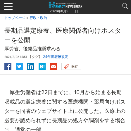
Jump
to
2026年8月9日（日）
navigation
トップページ
>
行政・政治
長期品選定療養、医療関係者向けポスタ
ーを公開
厚労省、後発品推奨求める
【タグ】
24年度報酬改定
2024/8/22 15:51
保存
厚生労働省は22日までに、10月から始まる長期
収載品の選定療養に関する医療機関・薬局向けポス
ターを同省のウェブサイト上に公開した。医療上の
必要が認められずに長期品の処方や調剤をする場合
は、通常の一部...