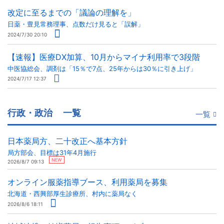
改定に至るまでの「議論の理解を」
日薬・豊見常務理事、点数だけ見ると「誤解」
2024/7/30 20:10
【速報】医療DX加算、10月からマイナ利用率で3段階
中医協総会、調剤は「15％で7点、25年からは30％に引き上げ」
2024/7/17 12:37
行政・政治
一覧
一覧
日本薬局方、二十改正へ基本方針
局方部会、目標は31年4月施行
NEW
2026/8/7 09:13
オンライン服薬指導ブース、利用薬局を募集
北海道・西興部厚生診療所、村内に薬局なく
2026/8/6 18:11