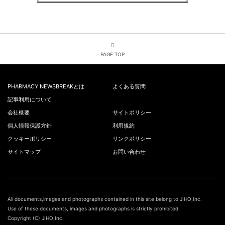
PAGE TOP
PHARMACY NEWSBREAKとは
よくある質問
記事利用について
会社概要
サイトポリシー
個人情報保護方針
利用規約
クッキーポリシー
リンクポリシー
サイトマップ
お問い合わせ
All documents,images and photographs contained in this site belong to JIHO,Inc.
Use of these documents, images and photographs is strictly prohibited.
Copyright (C) JIHO,Inc.