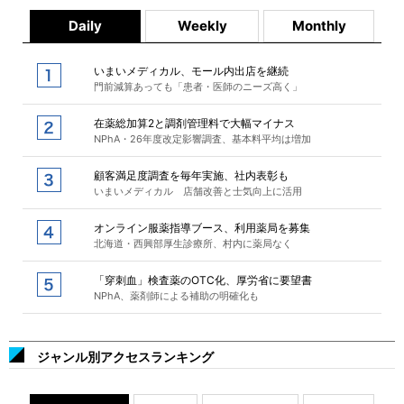
Daily
Weekly
Monthly
いまいメディカル、モール内出店を継続
門前減算あっても「患者・医師のニーズ高く」
在薬総加算2と調剤管理料で大幅マイナス
NPhA・26年度改定影響調査、基本料平均は増加
顧客満足度調査を毎年実施、社内表彰も
いまいメディカル 店舗改善と士気向上に活用
オンライン服薬指導ブース、利用薬局を募集
北海道・西興部厚生診療所、村内に薬局なく
「穿刺血」検査薬のOTC化、厚労省に要望書
NPhA、薬剤師による補助の明確化も
ジャンル別アクセスランキング