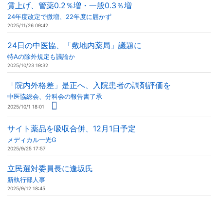
賃上げ、管薬0.2％増・一般0.3％増
24年度改定で微増、22年度に届かず
2025/11/26 09:42
24日の中医協、「敷地内薬局」議題に
特Aの除外規定も議論か
2025/10/23 19:32
「院内外格差」是正へ、入院患者の調剤評価を
中医協総会、分科会の報告書了承
2025/10/1 18:01
サイト薬品を吸収合併、12月1日予定
メディカル一光G
2025/9/25 17:57
立民選対委員長に逢坂氏
新執行部人事
2025/9/12 18:45