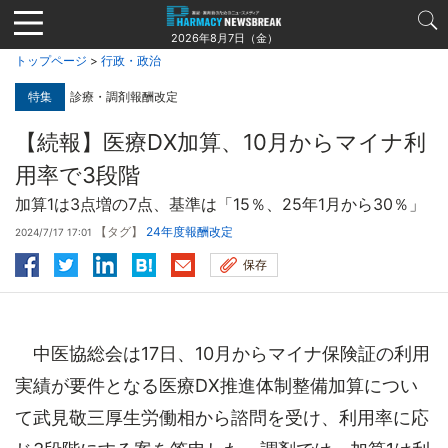
Jump
to
2026年8月7日（金）
navigation
トップページ
>
行政・政治
特集
診療・調剤報酬改定
【続報】医療DX加算、10月からマイナ利
用率で3段階
加算1は3点増の7点、基準は「15％、25年1月から30％」
【タグ】
24年度報酬改定
2024/7/17 17:01
保存
中医協総会は17日、10月からマイナ保険証の利用
実績が要件となる医療DX推進体制整備加算につい
て武見敬三厚生労働相から諮問を受け、利用率に応