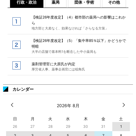
行政・政治
薬局
団体・学術
その他
【検証26年度改定】（4）都市部の薬局への影響はこれか
ら
地方部と大差なく、効果なければ「さらなる方策」
【検証26年度改定】（5）「集中率85％以下」かどうかで
明暗
大半の店舗で基本料1を断念した中小薬局も
薬剤管理官に大原氏が内定
厚労省人事、薬事企画官には稲角氏
カレンダー
2026年 8月
日
月
火
水
木
金
土
26
27
28
29
30
31
1
2
3
4
5
6
7
8