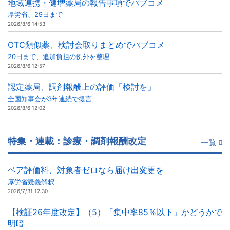
地域連携・健増薬局の報告事項でパブコメ
厚労省、29日まで
2026/8/6 14:53
OTC類似薬、検討会取りまとめでパブコメ
20日まで、追加負担の例外を整理
2026/8/6 12:57
認定薬局、調剤報酬上の評価「検討を」
全国知事会が3年連続で提言
2026/8/6 12:02
特集・連載：診療・調剤報酬改定
一覧
ベア評価料、対象者ゼロなら届け出変更を
厚労省疑義解釈
2026/7/31 12:30
【検証26年度改定】（5）「集中率85％以下」かどうかで
明暗