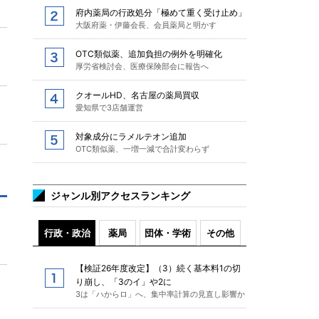
府内薬局の行政処分「極めて重く受け止め」
大阪府薬・伊藤会長、会員薬局と明かす
OTC類似薬、追加負担の例外を明確化
厚労省検討会、医療保険部会に報告へ
クオールHD、名古屋の薬局買収
愛知県で3店舗運営
対象成分にラメルテオン追加
OTC類似薬、一増一減で合計変わらず
ジャンル別アクセスランキング
行政・政治
薬局
団体・学術
その他
【検証26年度改定】（3）続く基本料1の切
り崩し、「3のイ」や2に
3は「ハからロ」へ、集中率計算の見直し影響か