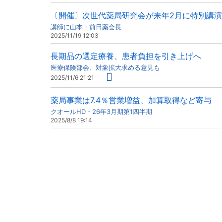
〔開催〕次世代薬局研究会が来年2月に特別講
講師に山本・前日薬会長
2025/11/19 12:03
長期品の選定療養、患者負担を引き上げへ
医療保険部会、対象拡大求める意見も
2025/11/6 21:21
薬局事業は7.4％営業増益、加算取得など寄与
クオールHD・26年3月期第1四半期
2025/8/8 19:14