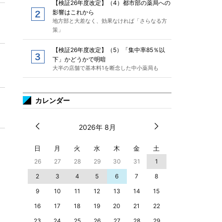
【検証26年度改定】（4）都市部の薬局への
影響はこれから
地方部と大差なく、効果なければ「さらなる方
策」
【検証26年度改定】（5）「集中率85％以
下」かどうかで明暗
大半の店舗で基本料1を断念した中小薬局も
カレンダー
2026年 8月
日
月
火
水
木
金
土
26
27
28
29
30
31
1
2
3
4
5
6
7
8
9
10
11
12
13
14
15
16
17
18
19
20
21
22
23
24
25
26
27
28
29