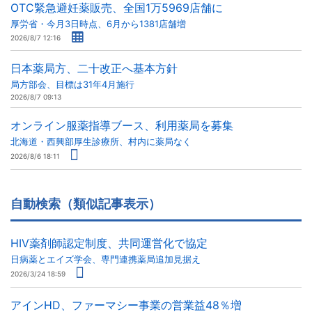
OTC緊急避妊薬販売、全国1万5969店舗に
厚労省・今月3日時点、6月から1381店舗増
2026/8/7 12:16
日本薬局方、二十改正へ基本方針
局方部会、目標は31年4月施行
2026/8/7 09:13
オンライン服薬指導ブース、利用薬局を募集
北海道・西興部厚生診療所、村内に薬局なく
2026/8/6 18:11
自動検索（類似記事表示）
HIV薬剤師認定制度、共同運営化で協定
日病薬とエイズ学会、専門連携薬局追加見据え
2026/3/24 18:59
アインHD、ファーマシー事業の営業益48％増