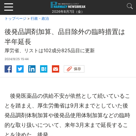
Jump
to
2026年8月7日（金）
navigation
トップページ
>
行政・政治
後発品調剤加算、品目除外の臨時措置は
半年延長
厚労省、リストは102成分825品目に更新
2024/9/25 15:44
保存
後発医薬品の供給不安が依然として続いているこ
とを踏まえ、厚生労働省は9月末までとしていた後
発品調剤体制加算や後発品使用体制加算などの臨時
的な取り扱いについて、来年3月末まで延長するこ
とを決めた。後発...