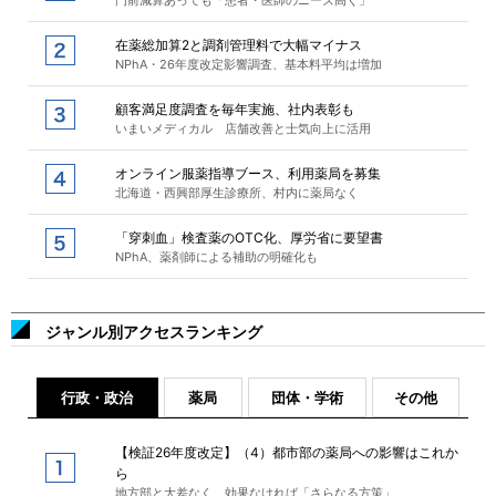
門前減算あっても「患者・医師のニーズ高く」
在薬総加算2と調剤管理料で大幅マイナス
NPhA・26年度改定影響調査、基本料平均は増加
顧客満足度調査を毎年実施、社内表彰も
いまいメディカル 店舗改善と士気向上に活用
オンライン服薬指導ブース、利用薬局を募集
北海道・西興部厚生診療所、村内に薬局なく
「穿刺血」検査薬のOTC化、厚労省に要望書
NPhA、薬剤師による補助の明確化も
ジャンル別アクセスランキング
行政・政治
薬局
団体・学術
その他
【検証26年度改定】（4）都市部の薬局への影響はこれか
ら
地方部と大差なく、効果なければ「さらなる方策」