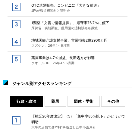
OTC遠隔販売、コンビニに「大きな前進」
JFAが報道機関向け説明会
1類薬「文書で情報提供」、順守率76.7％に低下
厚労省・実態調査、乱用薬の適切販売も微減
地域医療介護支援事業、営業損失2億2900万円
スズケン、26年4～6月期
薬局事業は4.7％減益、長期処方が影響
クオールHD・26年4〜6月期
ジャンル別アクセスランキング
行政・政治
薬局
団体・学術
その他
【検証26年度改定】（5）「集中率85％以下」かどうかで
明暗
大半の店舗で基本料1を断念した中小薬局も