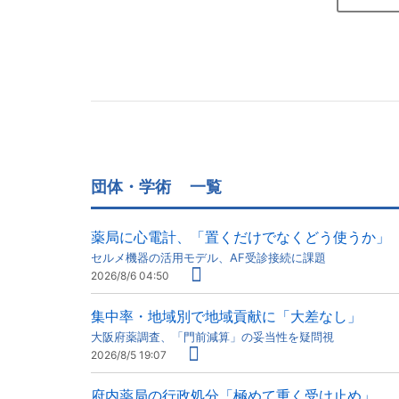
団体・学術
一覧
薬局に心電計、「置くだけでなくどう使うか」
セルメ機器の活用モデル、AF受診接続に課題
2026/8/6 04:50
集中率・地域別で地域貢献に「大差なし」
大阪府薬調査、「門前減算」の妥当性を疑問視
2026/8/5 19:07
府内薬局の行政処分「極めて重く受け止め」