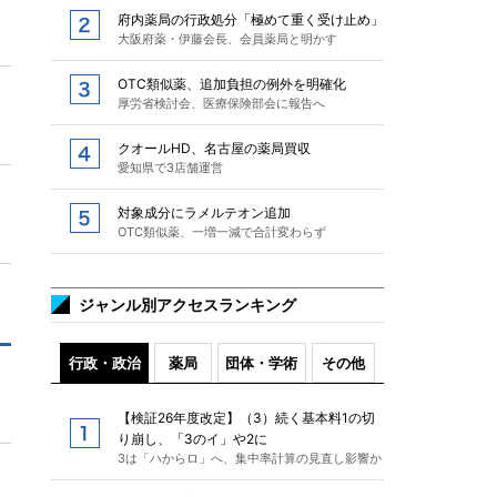
府内薬局の行政処分「極めて重く受け止め」
大阪府薬・伊藤会長、会員薬局と明かす
OTC類似薬、追加負担の例外を明確化
厚労省検討会、医療保険部会に報告へ
クオールHD、名古屋の薬局買収
愛知県で3店舗運営
対象成分にラメルテオン追加
OTC類似薬、一増一減で合計変わらず
ジャンル別アクセスランキング
行政・政治
薬局
団体・学術
その他
【検証26年度改定】（3）続く基本料1の切
り崩し、「3のイ」や2に
3は「ハからロ」へ、集中率計算の見直し影響か