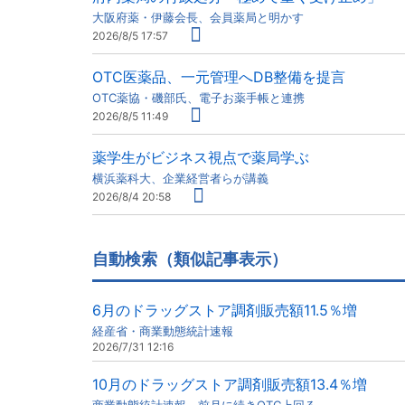
大阪府薬・伊藤会長、会員薬局と明かす
2026/8/5 17:57
OTC医薬品、一元管理へDB整備を提言
OTC薬協・磯部氏、電子お薬手帳と連携
2026/8/5 11:49
薬学生がビジネス視点で薬局学ぶ
横浜薬科大、企業経営者らが講義
2026/8/4 20:58
自動検索（類似記事表示）
6月のドラッグストア調剤販売額11.5％増
経産省・商業動態統計速報
2026/7/31 12:16
10月のドラッグストア調剤販売額13.4％増