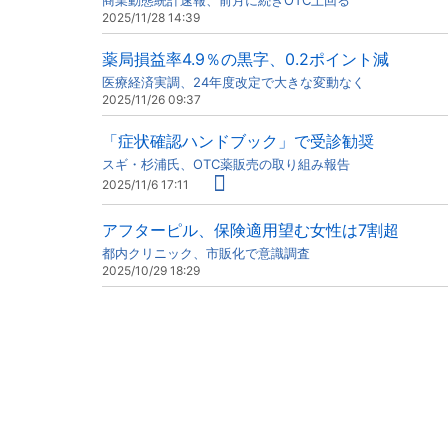
商業動態統計速報、前月に続きOTC上回る
2025/11/28 14:39
薬局損益率4.9％の黒字、0.2ポイント減
医療経済実調、24年度改定で大きな変動なく
2025/11/26 09:37
「症状確認ハンドブック」で受診勧奨
スギ・杉浦氏、OTC薬販売の取り組み報告
2025/11/6 17:11
アフターピル、保険適用望む女性は7割超
都内クリニック、市販化で意識調査
2025/10/29 18:29