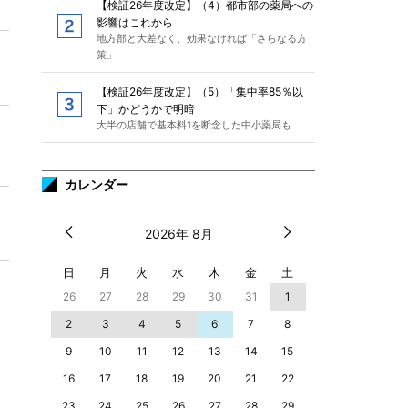
【検証26年度改定】（4）都市部の薬局への
影響はこれから
地方部と大差なく、効果なければ「さらなる方
策」
【検証26年度改定】（5）「集中率85％以
下」かどうかで明暗
大半の店舗で基本料1を断念した中小薬局も
カレンダー
2026年 8月
日
月
火
水
木
金
土
26
27
28
29
30
31
1
2
3
4
5
6
7
8
9
10
11
12
13
14
15
16
17
18
19
20
21
22
23
24
25
26
27
28
29