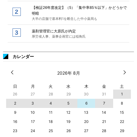
【検証26年度改定】（5）「集中率85％以下」かどうかで
明暗
大半の店舗で基本料1を断念した中小薬局も
薬剤管理官に大原氏が内定
厚労省人事、薬事企画官には稲角氏
カレンダー
2026年 8月
日
月
火
水
木
金
土
26
27
28
29
30
31
1
2
3
4
5
6
7
8
9
10
11
12
13
14
15
16
17
18
19
20
21
22
23
24
25
26
27
28
29