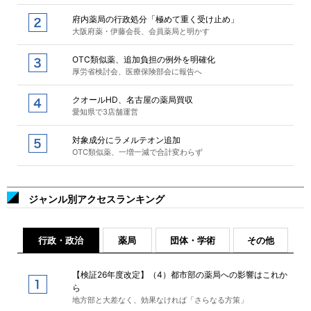
府内薬局の行政処分「極めて重く受け止め」
大阪府薬・伊藤会長、会員薬局と明かす
OTC類似薬、追加負担の例外を明確化
厚労省検討会、医療保険部会に報告へ
クオールHD、名古屋の薬局買収
愛知県で3店舗運営
対象成分にラメルテオン追加
OTC類似薬、一増一減で合計変わらず
ジャンル別アクセスランキング
行政・政治
薬局
団体・学術
その他
【検証26年度改定】（4）都市部の薬局への影響はこれか
ら
地方部と大差なく、効果なければ「さらなる方策」