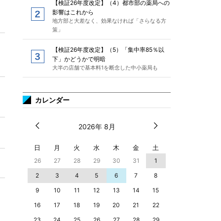
【検証26年度改定】（4）都市部の薬局への
影響はこれから
地方部と大差なく、効果なければ「さらなる方
策」
【検証26年度改定】（5）「集中率85％以
下」かどうかで明暗
大半の店舗で基本料1を断念した中小薬局も
カレンダー
2026年 8月
日
月
火
水
木
金
土
26
27
28
29
30
31
1
2
3
4
5
6
7
8
9
10
11
12
13
14
15
16
17
18
19
20
21
22
23
24
25
26
27
28
29