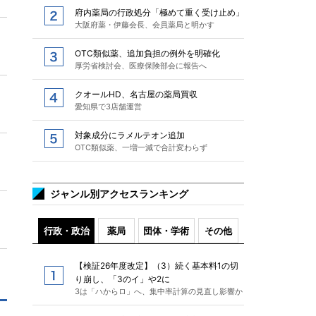
府内薬局の行政処分「極めて重く受け止め」
大阪府薬・伊藤会長、会員薬局と明かす
OTC類似薬、追加負担の例外を明確化
厚労省検討会、医療保険部会に報告へ
クオールHD、名古屋の薬局買収
愛知県で3店舗運営
対象成分にラメルテオン追加
OTC類似薬、一増一減で合計変わらず
ジャンル別アクセスランキング
行政・政治
薬局
団体・学術
その他
【検証26年度改定】（3）続く基本料1の切
り崩し、「3のイ」や2に
3は「ハからロ」へ、集中率計算の見直し影響か