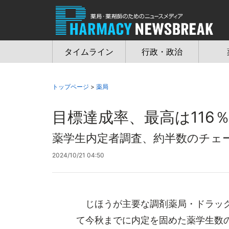
Jump
to
navigation
タイムライン
行政・政治
トップページ
>
薬局
目標達成率、最高は116
薬学生内定者調査、約半数のチェ
2024/10/21 04:50
じほうが主要な調剤薬局・ドラッグス
て今秋までに内定を固めた薬学生数