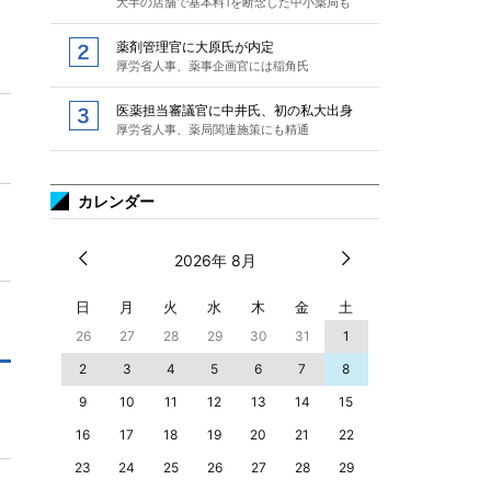
大半の店舗で基本料1を断念した中小薬局も
薬剤管理官に大原氏が内定
厚労省人事、薬事企画官には稲角氏
医薬担当審議官に中井氏、初の私大出身
厚労省人事、薬局関連施策にも精通
カレンダー
2026年 8月
日
月
火
水
木
金
土
26
27
28
29
30
31
1
2
3
4
5
6
7
8
9
10
11
12
13
14
15
16
17
18
19
20
21
22
23
24
25
26
27
28
29