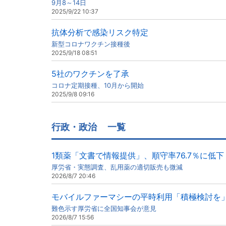
9月8～14日
2025/9/22 10:37
抗体分析で感染リスク特定
新型コロナワクチン接種後
2025/9/18 08:51
5社のワクチンを了承
コロナ定期接種、10月から開始
2025/9/8 09:16
行政・政治
一覧
1類薬「文書で情報提供」、順守率76.7％に低下
厚労省・実態調査、乱用薬の適切販売も微減
2026/8/7 20:46
モバイルファーマシーの平時利用「積極検討を
難色示す厚労省に全国知事会が意見
2026/8/7 15:56