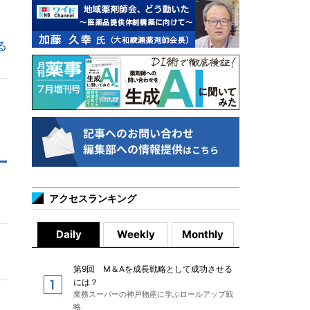
る
アクセスランキング
Daily
Weekly
Monthly
第9回 M＆Aを成長戦略として成功させる
には？
業務スーパーの神戸物産に学ぶロールアップ戦
略