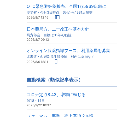
OTC緊急避妊薬販売、全国1万5969店舗に
厚労省・今月3日時点、6月から1381店舗増
2026/8/7 12:16
日本薬局方、二十改正へ基本方針
局方部会、目標は31年4月施行
2026/8/7 09:13
オンライン服薬指導ブース、利用薬局を募集
北海道・西興部厚生診療所、村内に薬局なく
2026/8/6 18:11
自動検索（類似記事表示）
コロナ定点8.43、増加に転じる
9月8～14日
2025/9/22 10:37
ファーマシー事業、売上高18.2％増