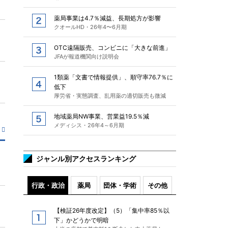
薬局事業は4.7％減益、長期処方が影響
クオールHD・26年4〜6月期
OTC遠隔販売、コンビニに「大きな前進」
JFAが報道機関向け説明会
1類薬「文書で情報提供」、順守率76.7％に
低下
厚労省・実態調査、乱用薬の適切販売も微減
地域薬局NW事業、営業益19.5％減
メディシス・26年4～6月期
ジャンル別アクセスランキング
行政・政治
薬局
団体・学術
その他
【検証26年度改定】（5）「集中率85％以
下」かどうかで明暗