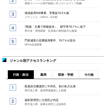
業務スーパーの神戸物産に学ぶロールアップ戦略
地域薬局NW事業、営業益19.5％減
メディシス・26年4～6月期
1類薬「文書で情報提供」、順守率76.7％に低下
厚労省・実態調査、乱用薬の適切販売も微減
門前減算の近隣薬局要件、19.7％が該当
NPhA会員調査
ジャンル別アクセスランキング
行政・政治
薬局
団体・学術
その他
医薬担当審議官に中井氏、初の私大出身
厚労省人事、薬局関連施策にも精通
薬剤管理官に大原氏が内定
厚労省人事、薬事企画官には稲角氏