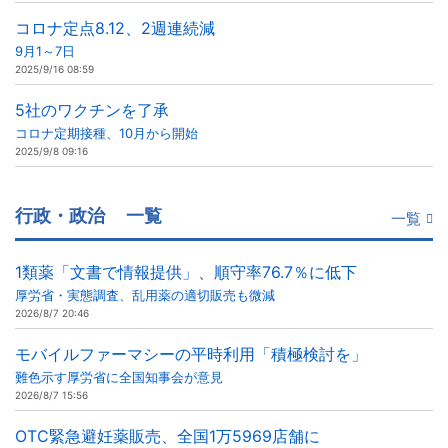
コロナ定点8.12、2週連続減
9月1～7日
2025/9/16 08:59
5社のワクチンを了承
コロナ定期接種、10月から開始
2025/9/8 09:16
行政・政治
一覧
一覧
1類薬「文書で情報提供」、順守率76.7％に低下
厚労省・実態調査、乱用薬の適切販売も微減
2026/8/7 20:46
モバイルファーマシーの平時利用「積極検討を」
難色示す厚労省に全国知事会が意見
2026/8/7 15:56
OTC緊急避妊薬販売、全国1万5969店舗に