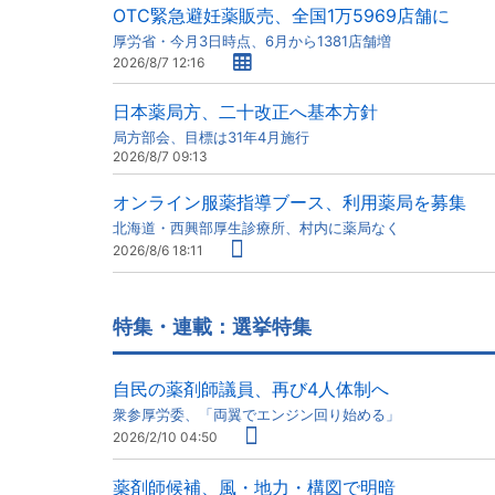
OTC緊急避妊薬販売、全国1万5969店舗に
厚労省・今月3日時点、6月から1381店舗増
2026/8/7 12:16
日本薬局方、二十改正へ基本方針
局方部会、目標は31年4月施行
2026/8/7 09:13
オンライン服薬指導ブース、利用薬局を募集
北海道・西興部厚生診療所、村内に薬局なく
2026/8/6 18:11
特集・連載：選挙特集
自民の薬剤師議員、再び4人体制へ
衆参厚労委、「両翼でエンジン回り始める」
2026/2/10 04:50
薬剤師候補、風・地力・構図で明暗