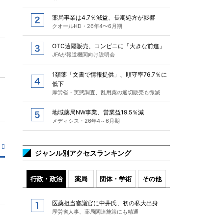
薬局事業は4.7％減益、長期処方が影響
クオールHD・26年4〜6月期
OTC遠隔販売、コンビニに「大きな前進」
JFAが報道機関向け説明会
1類薬「文書で情報提供」、順守率76.7％に
低下
厚労省・実態調査、乱用薬の適切販売も微減
地域薬局NW事業、営業益19.5％減
メディシス・26年4～6月期
ジャンル別アクセスランキング
行政・政治
薬局
団体・学術
その他
医薬担当審議官に中井氏、初の私大出身
厚労省人事、薬局関連施策にも精通