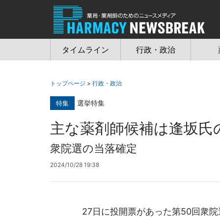
Jump
to
navigation
タイムライン
行政・政治
トップページ
>
行政・政治
選挙特集
特集
主な薬剤師候補は逢坂氏
衆院選の当落確定
2024/10/28 19:38
27日に投開票があった第50回衆院