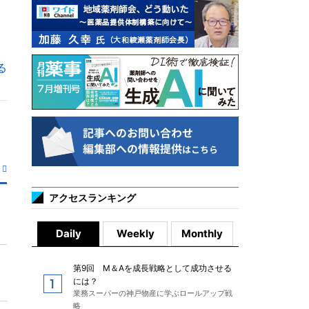
る
アクセスランキング
Daily
Weekly
Monthly
第9回 M＆Aを成長戦略として成功させる
には？
業務スーパーの神戸物産に学ぶロールアップ戦
略