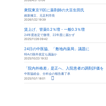
2026/4/3 13:06
衆院東京11区に薬剤師の大豆生田氏
維新擁立、元足利市長
2026/1/22 19:39
賃上げ、管薬0.2％増・一般0.3％増
24年度改定で微増、22年度に届かず
2025/11/26 09:42
24日の中医協、「敷地内薬局」議題に
特Aの除外規定も議論か
2025/10/23 19:32
「院内外格差」是正へ、入院患者の調剤評価を
中医協総会、分科会の報告書了承
2025/10/1 18:01