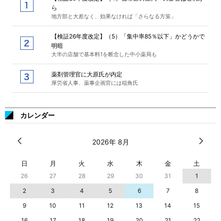
ら
地方部と大差なく、効果なければ「さらなる方策」
【検証26年度改定】（5）「集中率85％以下」かどうかで
明暗
大半の店舗で基本料1を断念した中小薬局も
薬剤管理官に大原氏が内定
厚労省人事、薬事企画官には稲角氏
カレンダー
2026年 8月
日
月
火
水
木
金
土
26
27
28
29
30
31
1
2
3
4
5
6
7
8
9
10
11
12
13
14
15
16
17
18
19
20
21
22