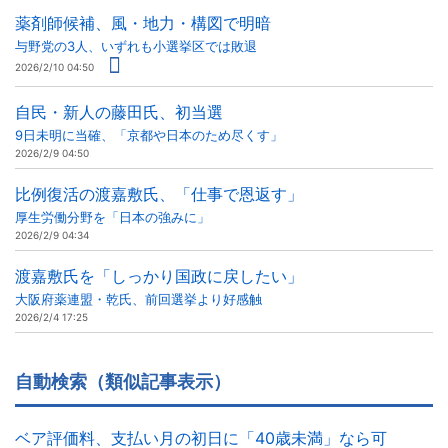
薬剤師候補、風・地力・構図で明暗
与野党の3人、いずれも小選挙区では敗退
2026/2/10 04:50
自民・新人の藤田氏、初当選
9日未明に当確、「京都や日本のため尽くす」
2026/2/9 04:50
比例復活の渡嘉敷氏、「仕事で恩返す」
厚生労働分野を「日本の強みに」
2026/2/9 04:34
渡嘉敷氏を「しっかり国政に戻したい」
大阪府薬連盟・乾氏、前回選挙より好感触
2026/2/4 17:25
自動検索（類似記事表示）
ベア評価料、支払い月の初日に「40歳未満」なら可