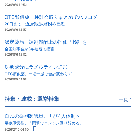
2026/8/6 14:53
OTC類似薬、検討会取りまとめでパブコメ
20日まで、追加負担の例外を整理
2026/8/6 12:57
認定薬局、調剤報酬上の評価「検討を」
全国知事会が3年連続で提言
2026/8/6 12:02
対象成分にラメルテオン追加
OTC類似薬、一増一減で合計変わらず
2026/8/5 21:58
特集・連載：選挙特集
一覧
自民の薬剤師議員、再び4人体制へ
衆参厚労委、「両翼でエンジン回り始める」
2026/2/10 04:50