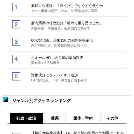
薬局に心電計、「置くだけでなくどう使うか」
セルメ機器の活用モデル、AF受診接続に課題
府内薬局の行政処分「極めて重く受け止め」
大阪府薬・伊藤会長、会員薬局と明かす
OTC類似薬、追加負担の例外を明確化
厚労省検討会、医療保険部会に報告へ
クオールHD、名古屋の薬局買収
愛知県で3店舗運営
対象成分にラメルテオン追加
OTC類似薬、一増一減で合計変わらず
ジャンル別アクセスランキング
行政・政治
薬局
団体・学術
その他
【検証26年度改定】（4）都市部の薬局への影響はこれか