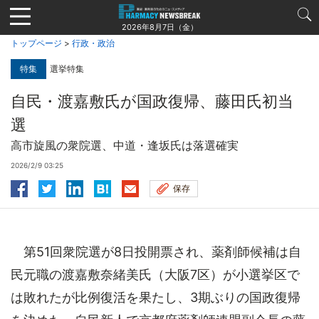
Jump
to
2026年8月7日（金）
navigation
トップページ
>
行政・政治
特集
選挙特集
自民・渡嘉敷氏が国政復帰、藤田氏初当
選
高市旋風の衆院選、中道・逢坂氏は落選確実
2026/2/9 03:25
保存
第51回衆院選が8日投開票され、薬剤師候補は自
民元職の渡嘉敷奈緒美氏（大阪7区）が小選挙区で
は敗れたが比例復活を果たし、3期ぶりの国政復帰