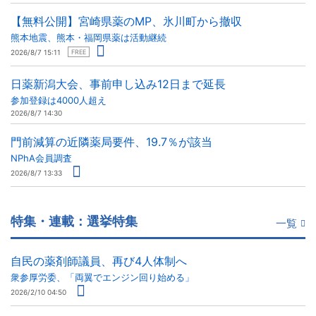
【無料公開】宮崎県薬のMP、氷川町から撤収
熊本地震、熊本・福岡県薬は活動継続
2026/8/7 15:11
FREE
日薬新潟大会、事前申し込み12日まで延長
参加登録は4000人超え
2026/8/7 14:30
門前減算の近隣薬局要件、19.7％が該当
NPhA会員調査
2026/8/7 13:33
特集・連載：選挙特集
一覧
自民の薬剤師議員、再び4人体制へ
衆参厚労委、「両翼でエンジン回り始める」
2026/2/10 04:50