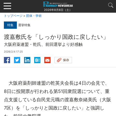
Jump
to
2026年8月8日（土）
navigation
トップページ
>
団体・学術
特集
選挙特集
渡嘉敷氏を「しっかり国政に戻したい」
大阪府薬連盟・乾氏、前回選挙より好感触
2026/2/4 17:25
保存
大阪府薬剤師連盟の乾英夫会長は4日の会見で、
8日に投開票が行われる第51回衆院選について、重
点支援している自民党元職の渡嘉敷奈緒美氏（大阪
7区）を「しっかりと国政に戻したい」と強調し