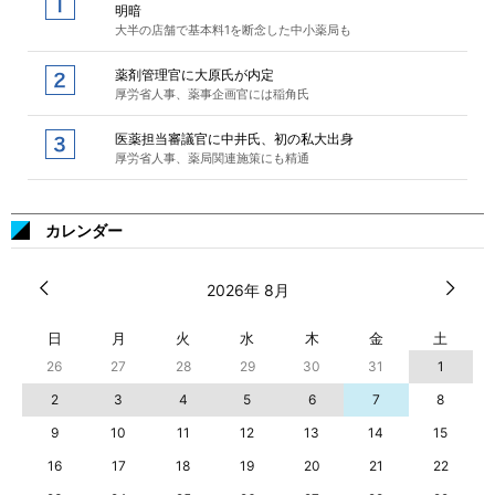
明暗
大半の店舗で基本料1を断念した中小薬局も
薬剤管理官に大原氏が内定
厚労省人事、薬事企画官には稲角氏
医薬担当審議官に中井氏、初の私大出身
厚労省人事、薬局関連施策にも精通
カレンダー
2026年 8月
日
月
火
水
木
金
土
26
27
28
29
30
31
1
2
3
4
5
6
7
8
9
10
11
12
13
14
15
16
17
18
19
20
21
22