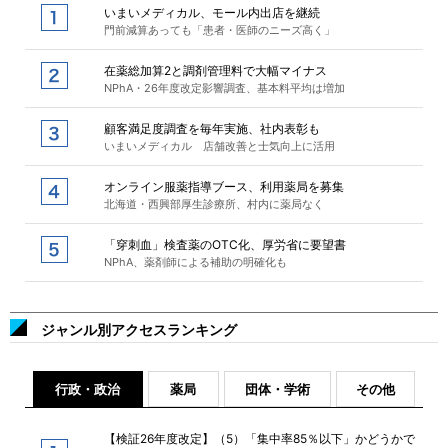
いまいメディカル、モール内出店を継続
門前減算あっても「患者・医師のニーズ高く」
在薬総加算2と調剤管理料で大幅マイナス
NPhA・26年度改定影響調査、基本料平均は増加
顧客満足度調査を毎年実施、社内表彰も
いまいメディカル 店舗改善と士気向上に活用
オンライン服薬指導ブース、利用薬局を募集
北海道・西興部厚生診療所、村内に薬局なく
「穿刺血」検査薬のOTC化、厚労省に要望書
NPhA、薬剤師による補助の明確化も
ジャンル別アクセスランキング
行政・政治
薬局
団体・学術
その他
【検証26年度改定】（5）「集中率85％以下」かどうかで