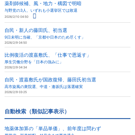
薬剤師候補、風・地力・構図で明暗
与野党の3人、いずれも小選挙区では敗退
2026/2/10 04:50
自民・新人の藤田氏、初当選
9日未明に当確、「京都や日本のため尽くす」
2026/2/9 04:50
比例復活の渡嘉敷氏、「仕事で恩返す」
厚生労働分野を「日本の強みに」
2026/2/9 04:34
自民・渡嘉敷氏が国政復帰、藤田氏初当選
高市旋風の衆院選、中道・逢坂氏は落選確実
2026/2/9 03:25
自動検索（類似記事表示）
地薬体加算の「単品単価」、前年度は問わず