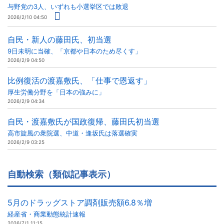
与野党の3人、いずれも小選挙区では敗退
2026/2/10 04:50
自民・新人の藤田氏、初当選
9日未明に当確、「京都や日本のため尽くす」
2026/2/9 04:50
比例復活の渡嘉敷氏、「仕事で恩返す」
厚生労働分野を「日本の強みに」
2026/2/9 04:34
自民・渡嘉敷氏が国政復帰、藤田氏初当選
高市旋風の衆院選、中道・逢坂氏は落選確実
2026/2/9 03:25
自動検索（類似記事表示）
5月のドラッグストア調剤販売額6.8％増
経産省・商業動態統計速報
2026/7/1 11:15