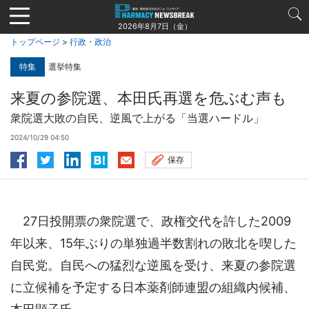
Jump
to
2026年8月7日（金）
navigation
トップページ
>
行政・政治
特集
選挙特集
来夏の参院選、本田氏再選を危ぶむ声も
衆院選大敗の自民、逆風で上がる「当選ハードル」
2024/10/29 04:50
保存
27日投開票の衆院選で、政権交代を許した2009
年以来、15年ぶりの単独過半数割れの敗北を喫した
自民党。自民への猛烈な逆風を受け、来夏の参院選
に立候補を予定する日本薬剤師連盟の組織内候補、