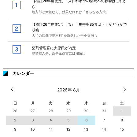
【検証26年度改定】（4）都市部の薬局への影響はこれか
ら
地方部と大差なく、効果なければ「さらなる方策」
【検証26年度改定】（5）「集中率85％以下」かどうかで
明暗
大半の店舗で基本料1を断念した中小薬局も
薬剤管理官に大原氏が内定
厚労省人事、薬事企画官には稲角氏
カレンダー
2026年 8月
日
月
火
水
木
金
土
26
27
28
29
30
31
1
2
3
4
5
6
7
8
9
10
11
12
13
14
15