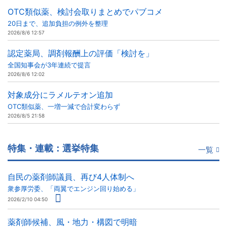
OTC類似薬、検討会取りまとめでパブコメ
20日まで、追加負担の例外を整理
2026/8/6 12:57
認定薬局、調剤報酬上の評価「検討を」
全国知事会が3年連続で提言
2026/8/6 12:02
対象成分にラメルテオン追加
OTC類似薬、一増一減で合計変わらず
2026/8/5 21:58
特集・連載：選挙特集
一覧
自民の薬剤師議員、再び4人体制へ
衆参厚労委、「両翼でエンジン回り始める」
2026/2/10 04:50
薬剤師候補、風・地力・構図で明暗