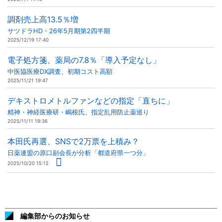
調剤売上高13.5％増
サツドラHD・26年5月期第2四半期
2025/12/19 17:40
電子処方箋、薬局の7.8％「導入予定なし」
中医協医療DX調査、初期コスト高額
2025/11/21 19:47
デキストロメトルファンなどの指定「直ちに」
精神・神経医療研・嶋根氏、指定乱用防止薬巡り
2025/11/11 19:36
本田氏再選、SNSで2万票を上積み？
日薬連盟の原口副会長が分析「都道府県一つ分」
2025/10/20 15:12
編集部からのお知らせ