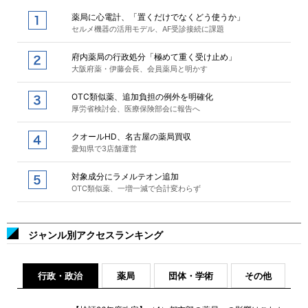
薬局に心電計、「置くだけでなくどう使うか」
セルメ機器の活用モデル、AF受診接続に課題
府内薬局の行政処分「極めて重く受け止め」
大阪府薬・伊藤会長、会員薬局と明かす
OTC類似薬、追加負担の例外を明確化
厚労省検討会、医療保険部会に報告へ
クオールHD、名古屋の薬局買収
愛知県で3店舗運営
対象成分にラメルテオン追加
OTC類似薬、一増一減で合計変わらず
ジャンル別アクセスランキング
行政・政治
薬局
団体・学術
その他