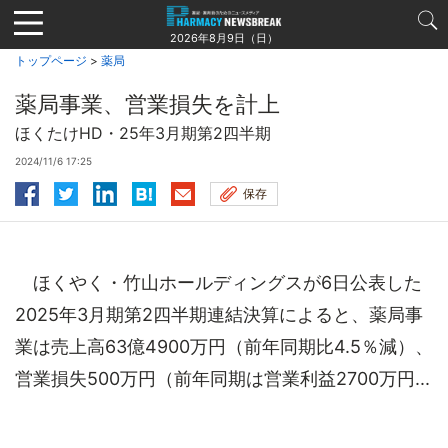
Jump
to
2026年8月9日（日）
navigation
トップページ
>
薬局
薬局事業、営業損失を計上
ほくたけHD・25年3月期第2四半期
2024/11/6 17:25
保存
ほくやく・竹山ホールディングスが6日公表した
2025年3月期第2四半期連結決算によると、薬局事
業は売上高63億4900万円（前年同期比4.5％減）、
営業損失500万円（前年同期は営業利益2700万円...