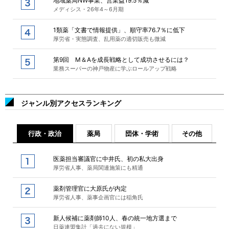
地域薬局NW事業、営業益19.5％減
メディシス・26年4～6月期
1類薬「文書で情報提供」、順守率76.7％に低下
厚労省・実態調査、乱用薬の適切販売も微減
第9回 M＆Aを成長戦略として成功させるには？
業務スーパーの神戸物産に学ぶロールアップ戦略
ジャンル別アクセスランキング
行政・政治
薬局
団体・学術
その他
医薬担当審議官に中井氏、初の私大出身
厚労省人事、薬局関連施策にも精通
薬剤管理官に大原氏が内定
厚労省人事、薬事企画官には稲角氏
新人候補に薬剤師10人、春の統一地方選まで
日薬連盟集計「過去にない規模」