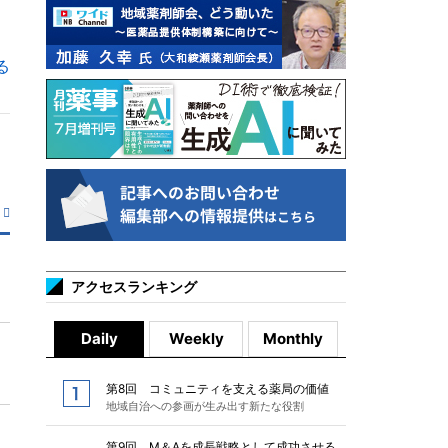
る
アクセスランキング
Daily
Weekly
Monthly
第8回 コミュニティを支える薬局の価値
地域自治への参画が生み出す新たな役割
第9回 M＆Aを成長戦略として成功させる