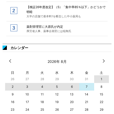
【検証26年度改定】（5）「集中率85％以下」かどうかで
明暗
大半の店舗で基本料1を断念した中小薬局も
薬剤管理官に大原氏が内定
厚労省人事、薬事企画官には稲角氏
カレンダー
2026年 8月
日
月
火
水
木
金
土
26
27
28
29
30
31
1
2
3
4
5
6
7
8
9
10
11
12
13
14
15
16
17
18
19
20
21
22
23
24
25
26
27
28
29