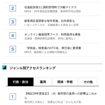
在薬総加算2と調剤管理料で大幅マイナス
NPhA・26年度改定影響調査、基本料平均は増加
顧客満足度調査を毎年実施、社内表彰も
いまいメディカル 店舗改善と士気向上に活用
オンライン服薬指導ブース、利用薬局を募集
北海道・西興部厚生診療所、村内に薬局なく
「穿刺血」検査薬のOTC化、厚労省に要望書
NPhA、薬剤師による補助の明確化も
ジャンル別アクセスランキング
行政・政治
薬局
団体・学術
その他
【検証26年度改定】（4）都市部の薬局への影響はこれか
ら
地方部と大差なく、効果なければ「さらなる方策」