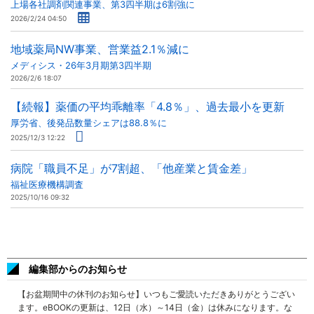
上場各社調剤関連事業、第3四半期は6割強に
2026/2/24 04:50
地域薬局NW事業、営業益2.1％減に
メディシス・26年3月期第3四半期
2026/2/6 18:07
【続報】薬価の平均乖離率「4.8％」、過去最小を更新
厚労省、後発品数量シェアは88.8％に
2025/12/3 12:22
病院「職員不足」が7割超、「他産業と賃金差」
福祉医療機構調査
2025/10/16 09:32
編集部からのお知らせ
【お盆期間中の休刊のお知らせ】いつもご愛読いただきありがとうござい
ます。eBOOKの更新は、12日（水）～14日（金）は休みになります。な