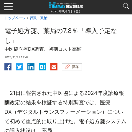
Jump
to
2026年8月7日（金）
navigation
トップページ
>
行政・政治
電子処方箋、薬局の7.8％「導入予定な
し」
中医協医療DX調査、初期コスト高額
2025/11/21 19:47
保存
21日に報告された中医協による2024年度診療報
酬改定の結果を検証する特別調査では、医療
DX（デジタルトランスフォーメーション）につい
て初めて重点的に取り上げた。電子処方箋システム
の導入状況は、薬局...