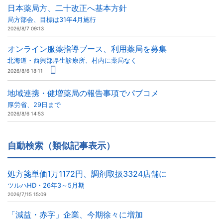
日本薬局方、二十改正へ基本方針
局方部会、目標は31年4月施行
2026/8/7 09:13
オンライン服薬指導ブース、利用薬局を募集
北海道・西興部厚生診療所、村内に薬局なく
2026/8/6 18:11
地域連携・健増薬局の報告事項でパブコメ
厚労省、29日まで
2026/8/6 14:53
自動検索（類似記事表示）
処方箋単価1万1172円、調剤取扱3324店舗に
ツルハHD・26年3～5月期
2026/7/15 15:09
「減益・赤字」企業、今期徐々に増加