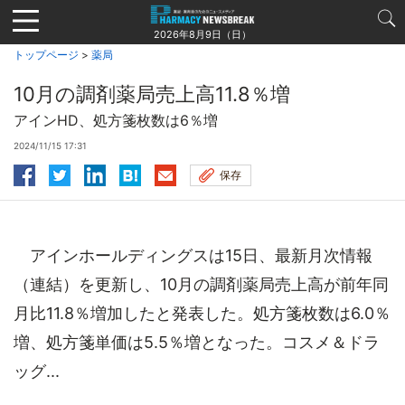
Jump
to
2026年8月9日（日）
navigation
トップページ
>
薬局
10月の調剤薬局売上高11.8％増
アインHD、処方箋枚数は6％増
2024/11/15 17:31
保存
アインホールディングスは15日、最新月次情報
（連結）を更新し、10月の調剤薬局売上高が前年同
月比11.8％増加したと発表した。処方箋枚数は6.0％
増、処方箋単価は5.5％増となった。コスメ＆ドラ
ッグ...