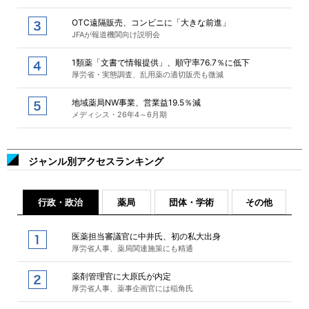
OTC遠隔販売、コンビニに「大きな前進」
JFAが報道機関向け説明会
1類薬「文書で情報提供」、順守率76.7％に低下
厚労省・実態調査、乱用薬の適切販売も微減
地域薬局NW事業、営業益19.5％減
メディシス・26年4～6月期
ジャンル別アクセスランキング
行政・政治
薬局
団体・学術
その他
医薬担当審議官に中井氏、初の私大出身
厚労省人事、薬局関連施策にも精通
薬剤管理官に大原氏が内定
厚労省人事、薬事企画官には稲角氏