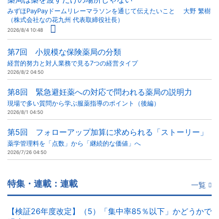
みずほPayPayドームリレーマラソンを通じて伝えたいこと 大野 繁樹
（株式会社なの花九州 代表取締役社長）
2026/8/4 10:48
第7回 小規模な保険薬局の分類
経営的努力と対人業務で見る7つの経営タイプ
2026/8/2 04:50
第8回 緊急避妊薬への対応で問われる薬局の説明力
現場で多い質問から学ぶ服薬指導のポイント（後編）
2026/8/1 04:50
第5回 フォローアップ加算に求められる「ストーリー」
薬学管理料を「点数」から「継続的な価値」へ
2026/7/26 04:50
特集・連載：連載
一覧
【検証26年度改定】（5）「集中率85％以下」かどうかで