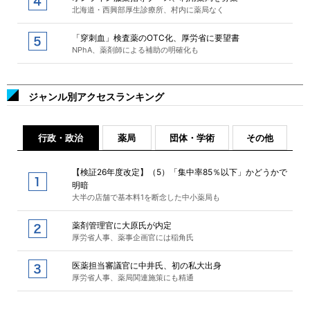
北海道・西興部厚生診療所、村内に薬局なく
「穿刺血」検査薬のOTC化、厚労省に要望書
NPhA、薬剤師による補助の明確化も
ジャンル別アクセスランキング
行政・政治
薬局
団体・学術
その他
【検証26年度改定】（5）「集中率85％以下」かどうかで
明暗
大半の店舗で基本料1を断念した中小薬局も
薬剤管理官に大原氏が内定
厚労省人事、薬事企画官には稲角氏
医薬担当審議官に中井氏、初の私大出身
厚労省人事、薬局関連施策にも精通