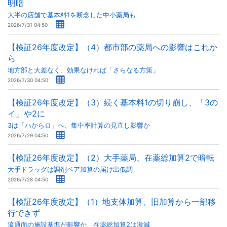
明暗
大半の店舗で基本料1を断念した中小薬局も
2026/7/31 04:50
【検証26年度改定】（4）都市部の薬局への影響はこれか
ら
地方部と大差なく、効果なければ「さらなる方策」
2026/7/30 04:50
【検証26年度改定】（3）続く基本料1の切り崩し、「3の
イ」や2に
3は「ハからロ」へ、集中率計算の見直し影響か
2026/7/29 04:50
【検証26年度改定】（2）大手薬局、在薬総加算2で暗転
大手ドラッグは調剤ベア加算の届け出低調
2026/7/28 04:50
【検証26年度改定】（1）地支体加算、旧加算から一部移
行できず
流通面の施設基準が影響か、在薬総加算2は激減