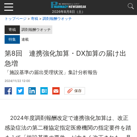
Jump
to
2026年8月8日（土）
navigation
トップページ
>
寄稿
>
調剤報酬ウオッチ
寄稿
調剤報酬ウオッチ
特集
連載
第8回 連携強化加算・DX加算の届け出
急増
「施設基準の届出受理状況」集計分析報告
2024/11/22 12:00
保存
2024年度調剤報酬改定で連携強化加算は、改正
感染症法の第二種協定指定医療機関の指定要件を踏