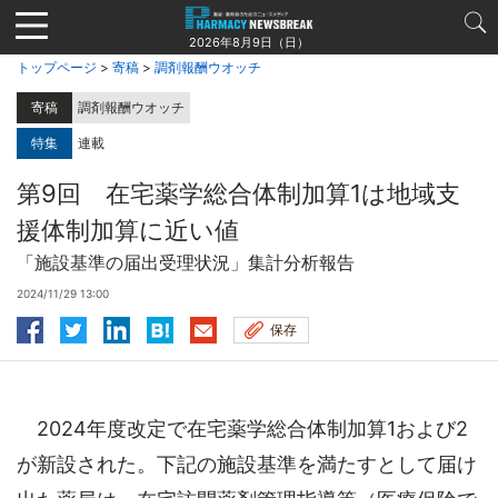
Jump
to
2026年8月9日（日）
navigation
トップページ
>
寄稿
>
調剤報酬ウオッチ
寄稿
調剤報酬ウオッチ
特集
連載
第9回 在宅薬学総合体制加算1は地域支
援体制加算に近い値
「施設基準の届出受理状況」集計分析報告
2024/11/29 13:00
保存
2024年度改定で在宅薬学総合体制加算1および2
が新設された。下記の施設基準を満たすとして届け