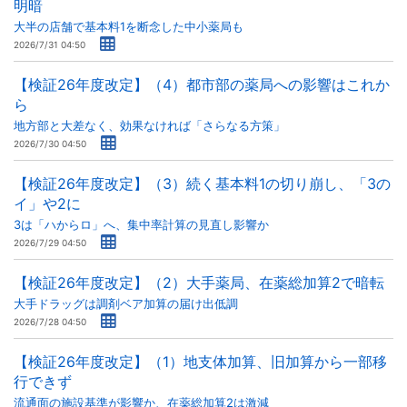
明暗
大半の店舗で基本料1を断念した中小薬局も
2026/7/31 04:50
【検証26年度改定】（4）都市部の薬局への影響はこれか
ら
地方部と大差なく、効果なければ「さらなる方策」
2026/7/30 04:50
【検証26年度改定】（3）続く基本料1の切り崩し、「3の
イ」や2に
3は「ハからロ」へ、集中率計算の見直し影響か
2026/7/29 04:50
【検証26年度改定】（2）大手薬局、在薬総加算2で暗転
大手ドラッグは調剤ベア加算の届け出低調
2026/7/28 04:50
【検証26年度改定】（1）地支体加算、旧加算から一部移
行できず
流通面の施設基準が影響か、在薬総加算2は激減