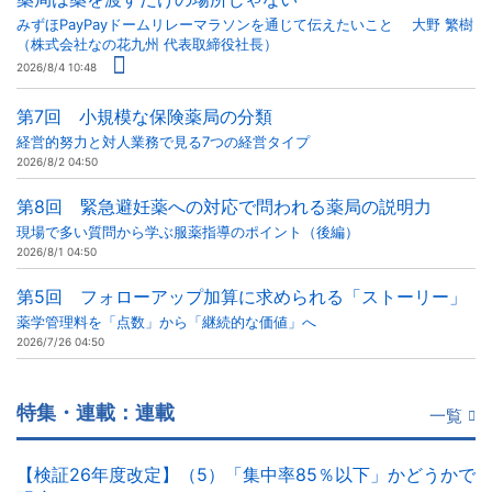
みずほPayPayドームリレーマラソンを通じて伝えたいこと 大野 繁樹
（株式会社なの花九州 代表取締役社長）
2026/8/4 10:48
第7回 小規模な保険薬局の分類
経営的努力と対人業務で見る7つの経営タイプ
2026/8/2 04:50
第8回 緊急避妊薬への対応で問われる薬局の説明力
現場で多い質問から学ぶ服薬指導のポイント（後編）
2026/8/1 04:50
第5回 フォローアップ加算に求められる「ストーリー」
薬学管理料を「点数」から「継続的な価値」へ
2026/7/26 04:50
特集・連載：連載
一覧
【検証26年度改定】（5）「集中率85％以下」かどうかで