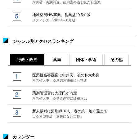
厚労省・実態調査、乱用薬の適切販売も微減
地域薬局NW事業、営業益19.5％減
メディシス・26年4～6月期
ジャンル別アクセスランキング
行政・政治
薬局
団体・学術
その他
医薬担当審議官に中井氏、初の私大出身
厚労省人事、薬局関連施策にも精通
薬剤管理官に大原氏が内定
厚労省人事、薬事企画官には稲角氏
新人候補に薬剤師10人、春の統一地方選まで
日薬連盟集計「過去にない規模」
カレンダー