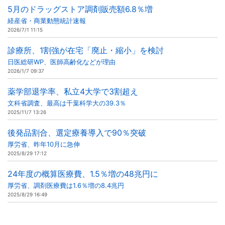
5月のドラッグストア調剤販売額6.8％増
経産省・商業動態統計速報
2026/7/1 11:15
診療所、1割強が在宅「廃止・縮小」を検討
日医総研WP、医師高齢化などが理由
2026/1/7 09:37
薬学部退学率、私立4大学で3割超え
文科省調査、最高は千葉科学大の39.3％
2025/11/7 13:26
後発品割合、選定療養導入で90％突破
厚労省、昨年10月に急伸
2025/8/29 17:12
24年度の概算医療費、1.5％増の48兆円に
厚労省、調剤医療費は1.6％増の8.4兆円
2025/8/29 16:49