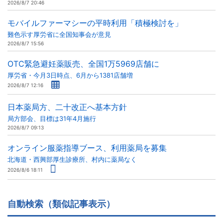
2026/8/7 20:46
モバイルファーマシーの平時利用「積極検討を」
難色示す厚労省に全国知事会が意見
2026/8/7 15:56
OTC緊急避妊薬販売、全国1万5969店舗に
厚労省・今月3日時点、6月から1381店舗増
2026/8/7 12:16
日本薬局方、二十改正へ基本方針
局方部会、目標は31年4月施行
2026/8/7 09:13
オンライン服薬指導ブース、利用薬局を募集
北海道・西興部厚生診療所、村内に薬局なく
2026/8/6 18:11
自動検索（類似記事表示）