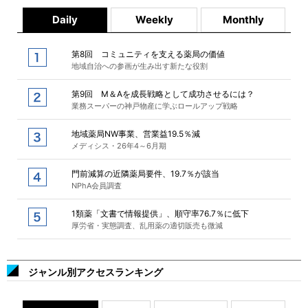
Daily
Weekly
Monthly
第8回 コミュニティを支える薬局の価値
地域自治への参画が生み出す新たな役割
第9回 M＆Aを成長戦略として成功させるには？
業務スーパーの神戸物産に学ぶロールアップ戦略
地域薬局NW事業、営業益19.5％減
メディシス・26年4～6月期
門前減算の近隣薬局要件、19.7％が該当
NPhA会員調査
1類薬「文書で情報提供」、順守率76.7％に低下
厚労省・実態調査、乱用薬の適切販売も微減
ジャンル別アクセスランキング