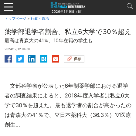
Jump
to
2026年8月9日（日）
navigation
トップページ
>
行政・政治
薬学部退学者割合、私立6大学で30％超え
最高は青森大の41％、10年在籍の学生も
2024/12/12 04:50
保存
文部科学省が公表した6年制薬学部における退学
者の調査結果によると、2018年度入学者は私立6大
学で30％を超えた。最も退学者の割合が高かったの
は青森大の41％で、▽日本薬科大（36.3％）▽医療
創生...