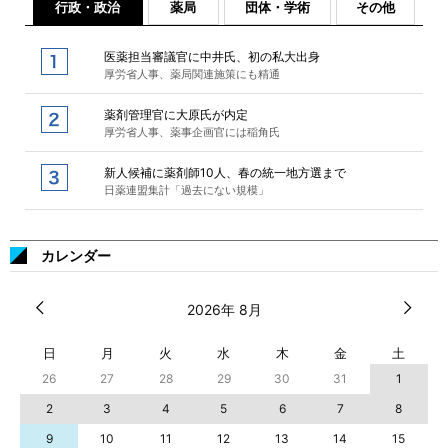
行政・政治
薬局
団体・学術
その他
医薬担当審議官に中井氏、初の私大出身
厚労省人事、薬局関連施策にも精通
薬剤管理官に大原氏が内定
厚労省人事、薬事企画官には稲角氏
新人候補に薬剤師10人、春の統一地方選まで
日薬連盟集計「過去にない規模」
カレンダー
2026年 8月
日
月
火
水
木
金
土
26
27
28
29
30
31
1
2
3
4
5
6
7
8
9
10
11
12
13
14
15