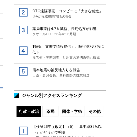
OTC遠隔販売、コンビニに「大きな前進」
JFAが報道機関向け説明会
薬局事業は4.7％減益、長期処方が影響
クオールHD・26年4〜6月期
1類薬「文書で情報提供」、順守率76.7％に
低下
厚労省・実態調査、乱用薬の適切販売も微減
熊本地震の被災地入りを報告
日薬・岩月会長、高齢医師の廃業懸念
ジャンル別アクセスランキング
行政・政治
薬局
団体・学術
その他
【検証26年度改定】（5）「集中率85％以
下」かどうかで明暗