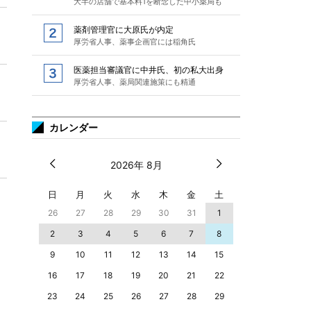
大半の店舗で基本料1を断念した中小薬局も
薬剤管理官に大原氏が内定
厚労省人事、薬事企画官には稲角氏
医薬担当審議官に中井氏、初の私大出身
厚労省人事、薬局関連施策にも精通
カレンダー
2026年 8月
日
月
火
水
木
金
土
26
27
28
29
30
31
1
2
3
4
5
6
7
8
9
10
11
12
13
14
15
16
17
18
19
20
21
22
23
24
25
26
27
28
29