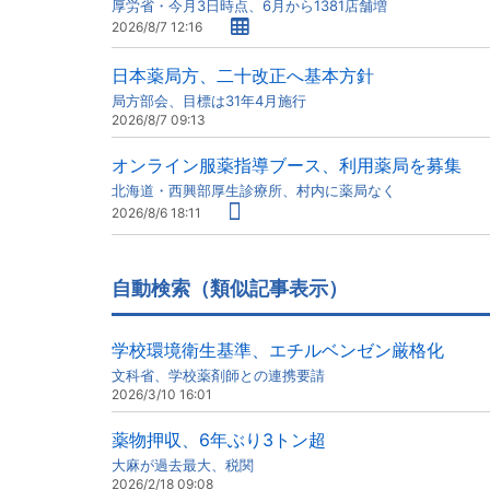
厚労省・今月3日時点、6月から1381店舗増
2026/8/7 12:16
日本薬局方、二十改正へ基本方針
局方部会、目標は31年4月施行
2026/8/7 09:13
オンライン服薬指導ブース、利用薬局を募集
北海道・西興部厚生診療所、村内に薬局なく
2026/8/6 18:11
自動検索（類似記事表示）
学校環境衛生基準、エチルベンゼン厳格化
文科省、学校薬剤師との連携要請
2026/3/10 16:01
薬物押収、6年ぶり3トン超
大麻が過去最大、税関
2026/2/18 09:08