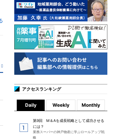
る
アクセスランキング
Daily
Weekly
Monthly
第9回 M＆Aを成長戦略として成功させる
には？
業務スーパーの神戸物産に学ぶロールアップ戦
略