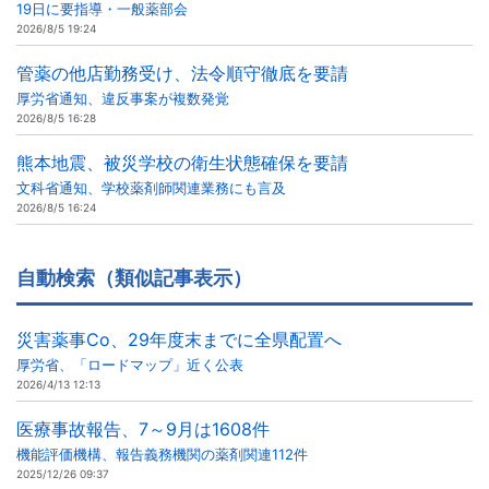
19日に要指導・一般薬部会
2026/8/5 19:24
管薬の他店勤務受け、法令順守徹底を要請
厚労省通知、違反事案が複数発覚
2026/8/5 16:28
熊本地震、被災学校の衛生状態確保を要請
文科省通知、学校薬剤師関連業務にも言及
2026/8/5 16:24
自動検索（類似記事表示）
災害薬事Co、29年度末までに全県配置へ
厚労省、「ロードマップ」近く公表
2026/4/13 12:13
医療事故報告、7～9月は1608件
機能評価機構、報告義務機関の薬剤関連112件
2025/12/26 09:37