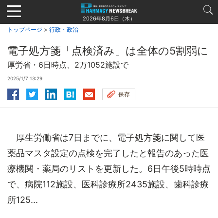
Jump
to
2026年8月6日（木）
navigation
トップページ
>
行政・政治
電子処方箋「点検済み」は全体の5割弱に
厚労省・6日時点、2万1052施設で
2025/1/7 13:29
保存
厚生労働省は7日までに、電子処方箋に関して医
薬品マスタ設定の点検を完了したと報告のあった医
療機関・薬局のリストを更新した。6日午後5時時点
で、病院112施設、医科診療所2435施設、歯科診療
所125...