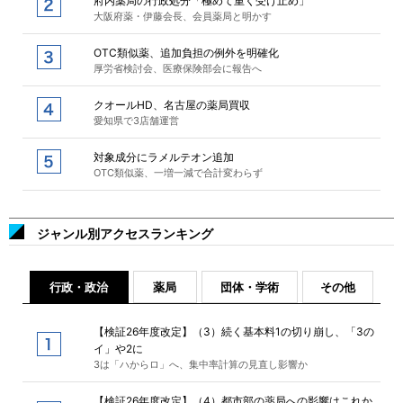
府内薬局の行政処分「極めて重く受け止め」
大阪府薬・伊藤会長、会員薬局と明かす
OTC類似薬、追加負担の例外を明確化
厚労省検討会、医療保険部会に報告へ
クオールHD、名古屋の薬局買収
愛知県で3店舗運営
対象成分にラメルテオン追加
OTC類似薬、一増一減で合計変わらず
ジャンル別アクセスランキング
行政・政治
薬局
団体・学術
その他
【検証26年度改定】（3）続く基本料1の切り崩し、「3の
イ」や2に
3は「ハからロ」へ、集中率計算の見直し影響か
【検証26年度改定】（4）都市部の薬局への影響はこれか