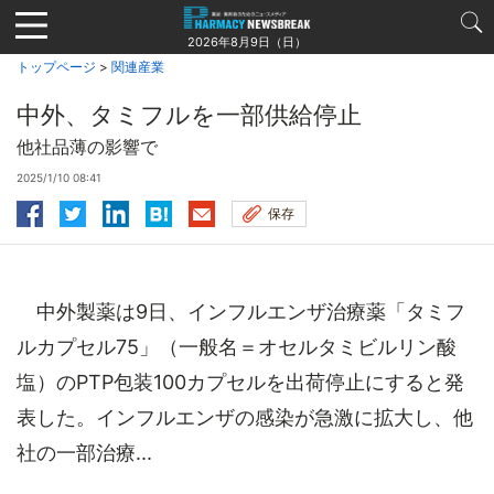
Jump
to
2026年8月9日（日）
navigation
トップページ
>
関連産業
中外、タミフルを一部供給停止
他社品薄の影響で
2025/1/10 08:41
保存
中外製薬は9日、インフルエンザ治療薬「タミフ
ルカプセル75」（一般名＝オセルタミビルリン酸
塩）のPTP包装100カプセルを出荷停止にすると発
表した。インフルエンザの感染が急激に拡大し、他
社の一部治療...