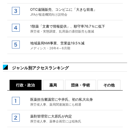
OTC遠隔販売、コンビニに「大きな前進」
JFAが報道機関向け説明会
1類薬「文書で情報提供」、順守率76.7％に低下
厚労省・実態調査、乱用薬の適切販売も微減
地域薬局NW事業、営業益19.5％減
メディシス・26年4～6月期
ジャンル別アクセスランキング
行政・政治
薬局
団体・学術
その他
医薬担当審議官に中井氏、初の私大出身
厚労省人事、薬局関連施策にも精通
薬剤管理官に大原氏が内定
厚労省人事、薬事企画官には稲角氏