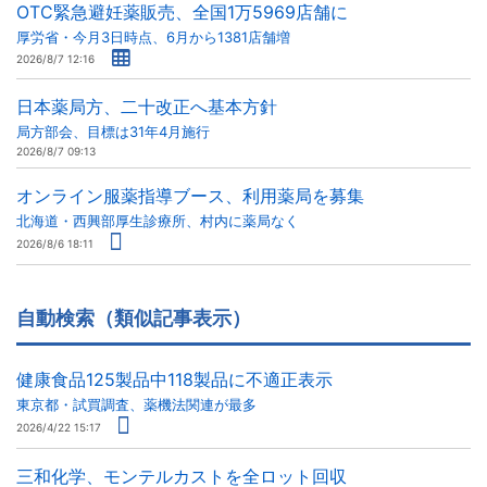
OTC緊急避妊薬販売、全国1万5969店舗に
厚労省・今月3日時点、6月から1381店舗増
2026/8/7 12:16
日本薬局方、二十改正へ基本方針
局方部会、目標は31年4月施行
2026/8/7 09:13
オンライン服薬指導ブース、利用薬局を募集
北海道・西興部厚生診療所、村内に薬局なく
2026/8/6 18:11
自動検索（類似記事表示）
健康食品125製品中118製品に不適正表示
東京都・試買調査、薬機法関連が最多
2026/4/22 15:17
三和化学、モンテルカストを全ロット回収