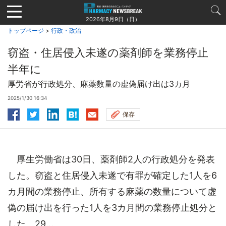
Jump
to
2026年8月9日（日）
navigation
トップページ
>
行政・政治
窃盗・住居侵入未遂の薬剤師を業務停止
半年に
厚労省が行政処分、麻薬数量の虚偽届け出は3カ月
2025/1/30 16:34
保存
厚生労働省は30日、薬剤師2人の行政処分を発表
した。窃盗と住居侵入未遂で有罪が確定した1人を6
カ月間の業務停止、所有する麻薬の数量について虚
偽の届け出を行った1人を3カ月間の業務停止処分と
した。29...