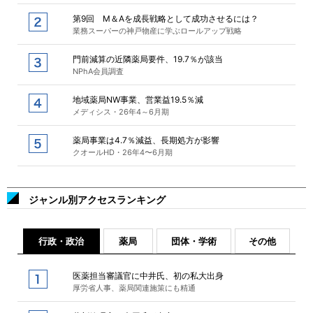
第9回 M＆Aを成長戦略として成功させるには？
業務スーパーの神戸物産に学ぶロールアップ戦略
門前減算の近隣薬局要件、19.7％が該当
NPhA会員調査
地域薬局NW事業、営業益19.5％減
メディシス・26年4～6月期
薬局事業は4.7％減益、長期処方が影響
クオールHD・26年4〜6月期
ジャンル別アクセスランキング
行政・政治
薬局
団体・学術
その他
医薬担当審議官に中井氏、初の私大出身
厚労省人事、薬局関連施策にも精通