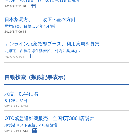
厚労省・今月3日時点、6月から1381店舗増
2026/8/7 12:16
日本薬局方、二十改正へ基本方針
局方部会、目標は31年4月施行
2026/8/7 09:13
オンライン服薬指導ブース、利用薬局を募集
北海道・西興部厚生診療所、村内に薬局なく
2026/8/6 18:11
自動検索（類似記事表示）
水痘、0.44に増
5月25～31日
2026/6/15 09:19
OTC緊急避妊薬販売、全国1万3861店舗に
厚労省リスト更新、418店舗増
2026/5/19 15:49