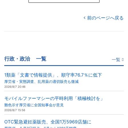
前のページへ戻る
行政・政治
一覧
一覧
1類薬「文書で情報提供」、順守率76.7％に低下
厚労省・実態調査、乱用薬の適切販売も微減
2026/8/7 20:46
モバイルファーマシーの平時利用「積極検討を」
難色示す厚労省に全国知事会が意見
2026/8/7 15:56
OTC緊急避妊薬販売、全国1万5969店舗に