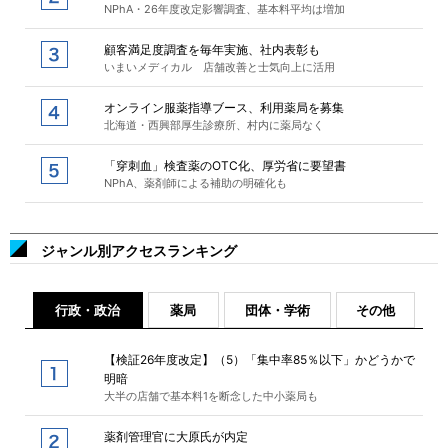
NPhA・26年度改定影響調査、基本料平均は増加
顧客満足度調査を毎年実施、社内表彰も
いまいメディカル 店舗改善と士気向上に活用
オンライン服薬指導ブース、利用薬局を募集
北海道・西興部厚生診療所、村内に薬局なく
「穿刺血」検査薬のOTC化、厚労省に要望書
NPhA、薬剤師による補助の明確化も
ジャンル別アクセスランキング
行政・政治
薬局
団体・学術
その他
【検証26年度改定】（5）「集中率85％以下」かどうかで
明暗
大半の店舗で基本料1を断念した中小薬局も
薬剤管理官に大原氏が内定