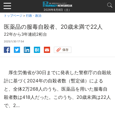
Jump
to
2026年8月8日（土）
navigation
トップページ
>
行政・政治
医薬品の服毒自殺者、20歳未満で22人
22年から3年連続2桁台
2025/1/30 17:54
保存
厚生労働省が30日までに発表した警察庁の自殺統
計に基づく2024年の自殺者数（暫定値）による
と、全体2万268人のうち、医薬品を用いた服毒自
殺者数は418人だった。このうち、20歳未満は22人
で、2...