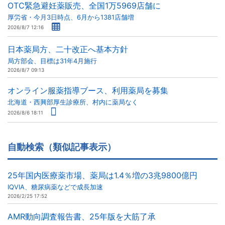
OTC緊急避妊薬販売、全国1万5969店舗に
厚労省・今月3日時点、6月から1381店舗増
2026/8/7 12:16
日本薬局方、二十改正へ基本方針
局方部会、目標は31年4月施行
2026/8/7 09:13
オンライン服薬指導ブース、利用薬局を募集
北海道・西興部厚生診療所、村内に薬局なく
2026/8/6 18:11
自動検索（類似記事表示）
25年国内医療薬市場、薬局は1.4％増の3兆9800億円
IQVIA、糖尿病薬などで成長加速
2026/2/25 17:52
AMR動向調査報告書、25年版を大筋了承