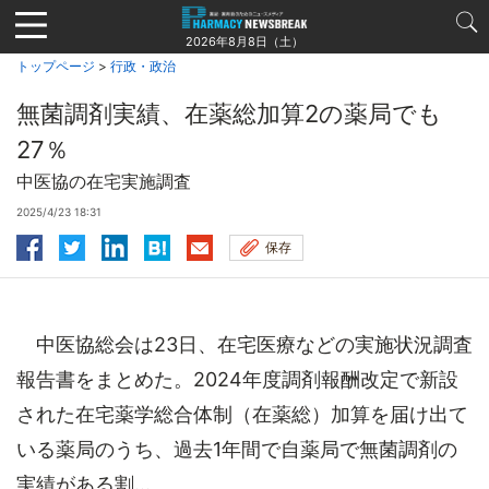
Jump
to
2026年8月8日（土）
navigation
トップページ
>
行政・政治
無菌調剤実績、在薬総加算2の薬局でも
27％
中医協の在宅実施調査
2025/4/23 18:31
保存
中医協総会は23日、在宅医療などの実施状況調査
報告書をまとめた。2024年度調剤報酬改定で新設
された在宅薬学総合体制（在薬総）加算を届け出て
いる薬局のうち、過去1年間で自薬局で無菌調剤の
実績がある割...