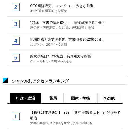
OTC遠隔販売、コンビニに「大きな前進」
JFAが報道機関向け説明会
1類薬「文書で情報提供」、順守率76.7％に低下
厚労省・実態調査、乱用薬の適切販売も微減
地域医療介護支援事業、営業損失2億2900万円
スズケン、26年4～6月期
薬局事業は4.7％減益、長期処方が影響
クオールHD・26年4〜6月期
ジャンル別アクセスランキング
行政・政治
薬局
団体・学術
その他
【検証26年度改定】（5）「集中率85％以下」かどうかで
明暗
大半の店舗で基本料1を断念した中小薬局も