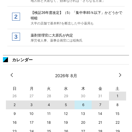
地方部と大差なく、効果なければ「さらなる方策」
【検証26年度改定】（5）「集中率85％以下」かどうかで
明暗
大半の店舗で基本料1を断念した中小薬局も
薬剤管理官に大原氏が内定
厚労省人事、薬事企画官には稲角氏
カレンダー
2026年 8月
日
月
火
水
木
金
土
26
27
28
29
30
31
1
2
3
4
5
6
7
8
9
10
11
12
13
14
15
16
17
18
19
20
21
22
23
24
25
26
27
28
29