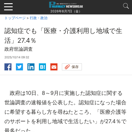
Jump
to
2026年8月7日（金）
navigation
トップページ
>
行政・政治
認知症でも「医療・介護利用し地域で生
活」27.4％
政府世論調査
2025/10/14 09:32
保存
政府は10日、8～9月に実施した認知症に関する
世論調査の速報値を公表した。認知症になった場合
に希望する暮らし方を尋ねたところ、「医療介護等
のサポートを利用し地域で生活したい」が27.4％で
最多だった...