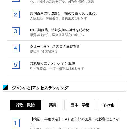
セルメ機器の活用モデル、AF受診接続に課題
府内薬局の行政処分「極めて重く受け止め」
大阪府薬・伊藤会長、会員薬局と明かす
OTC類似薬、追加負担の例外を明確化
厚労省検討会、医療保険部会に報告へ
クオールHD、名古屋の薬局買収
愛知県で3店舗運営
対象成分にラメルテオン追加
OTC類似薬、一増一減で合計変わらず
ジャンル別アクセスランキング
行政・政治
薬局
団体・学術
その他
【検証26年度改定】（4）都市部の薬局への影響はこれか
ら