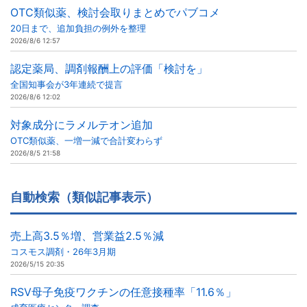
OTC類似薬、検討会取りまとめでパブコメ
20日まで、追加負担の例外を整理
2026/8/6 12:57
認定薬局、調剤報酬上の評価「検討を」
全国知事会が3年連続で提言
2026/8/6 12:02
対象成分にラメルテオン追加
OTC類似薬、一増一減で合計変わらず
2026/8/5 21:58
自動検索（類似記事表示）
売上高3.5％増、営業益2.5％減
コスモス調剤・26年3月期
2026/5/15 20:35
RSV母子免疫ワクチンの任意接種率「11.6％」