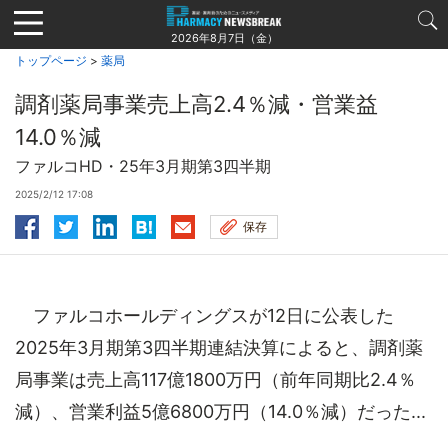
Jump
to
2026年8月7日（金）
navigation
トップページ
>
薬局
調剤薬局事業売上高2.4％減・営業益
14.0％減
ファルコHD・25年3月期第3四半期
2025/2/12 17:08
保存
ファルコホールディングスが12日に公表した
2025年3月期第3四半期連結決算によると、調剤薬
局事業は売上高117億1800万円（前年同期比2.4％
減）、営業利益5億6800万円（14.0％減）だった...