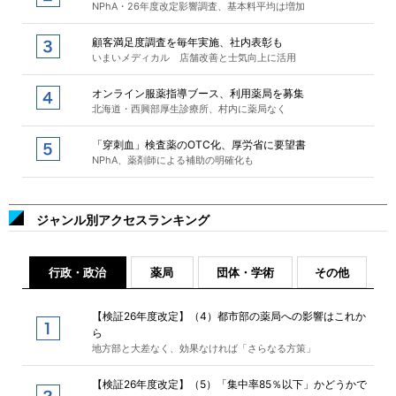
NPhA・26年度改定影響調査、基本料平均は増加
顧客満足度調査を毎年実施、社内表彰も
いまいメディカル 店舗改善と士気向上に活用
オンライン服薬指導ブース、利用薬局を募集
北海道・西興部厚生診療所、村内に薬局なく
「穿刺血」検査薬のOTC化、厚労省に要望書
NPhA、薬剤師による補助の明確化も
ジャンル別アクセスランキング
行政・政治
薬局
団体・学術
その他
【検証26年度改定】（4）都市部の薬局への影響はこれか
ら
地方部と大差なく、効果なければ「さらなる方策」
【検証26年度改定】（5）「集中率85％以下」かどうかで