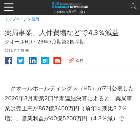
Jump
to
2026年8月7日（金）
navigation
トップページ
>
薬局
薬局事業、人件費増などで4.3％減益
クオールHD・26年3月期第2四半期
2025/11/7 19:49
保存
クオールホールディングス（HD）が7日公表した
2026年3月期第2四半期連結決算によると、薬局事
業は売上高が867億3400万円（前年同期比3.2％
増）、営業利益が40億5200万円（4.3％減）で...