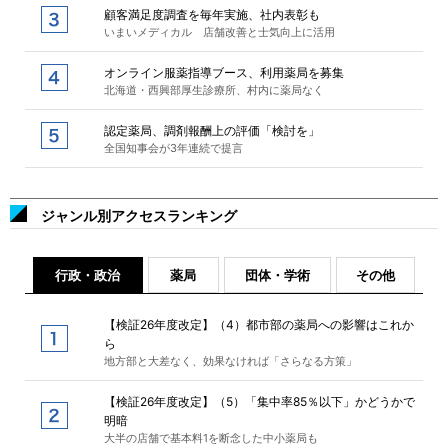
顧客満足度調査を毎年実施、社内表彰も
いまいメディカル 店舗改善と士気向上に活用
オンライン服薬指導ブース、利用薬局を募集
北海道・西興部厚生診療所、村内に薬局なく
認定薬局、調剤報酬上の評価「検討を」
全国知事会が3年連続で提言
ジャンル別アクセスランキング
行政・政治
薬局
団体・学術
その他
【検証26年度改定】（4）都市部の薬局への影響はこれか
ら
地方部と大差なく、効果なければ「さらなる方策」
【検証26年度改定】（5）「集中率85％以下」かどうかで
明暗
大半の店舗で基本料1を断念した中小薬局も