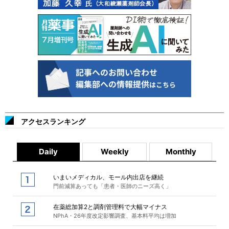
アクセスランキング
Daily
Weekly
Monthly
いまいメディカル、モール内出店を継続
門前減算あっても「患者・医師のニーズ高く」
在薬総加算2と調剤管理料で大幅マイナス
NPhA・26年度改定影響調査、基本料平均は増加