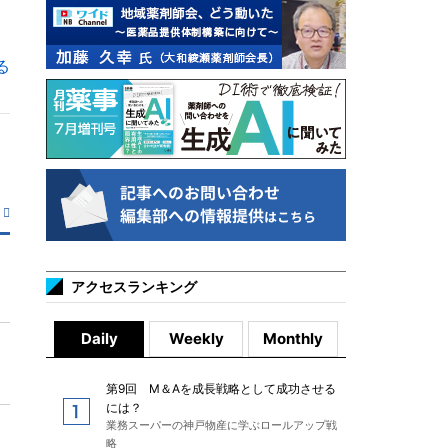
る
アクセスランキング
Daily
Weekly
Monthly
第9回 M＆Aを成長戦略として成功させる
には？
業務スーパーの神戸物産に学ぶロールアップ戦
略