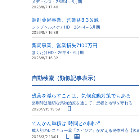
メディシス・26年4～6月期
2026/8/7 17:40
調剤薬局事業、営業益8.3％減
シップヘルスケアHD・26年4～6月期
2026/8/7 16:36
薬局事業、営業損失7100万円
ほくたけHD・26年4～6月期
2026/8/7 16:32
自動検索（類似記事表示）
残薬を減らすことは、気候変動対策でもある
薬剤師は適切な薬物治療を通じて、患者と地球を守れる
2026/7/15 13:59
てんかん重積は"時間との闘い"
成人初のレスキュー薬「スピジア」が変える発作対応【後
2026/3/2 13:01