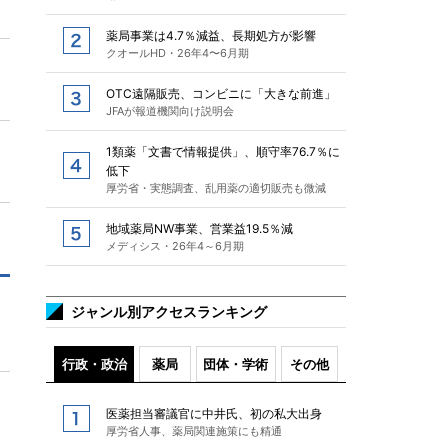
薬局事業は4.7％減益、長期処方が影響
クオールHD・26年4〜6月期
OTC遠隔販売、コンビニに「大きな前進」
JFAが報道機関向け説明会
1類薬「文書で情報提供」、順守率76.7％に
低下
厚労省・実態調査、乱用薬の適切販売も微減
地域薬局NW事業、営業益19.5％減
メディシス・26年4～6月期
ジャンル別アクセスランキング
行政・政治
薬局
団体・学術
その他
医薬担当審議官に中井氏、初の私大出身
厚労省人事、薬局関連施策にも精通