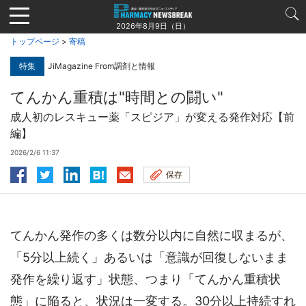
Jump
to
2026年8月9日（日）
navigation
トップページ
>
寄稿
特集
JiMagazine From調剤と情報
てんかん重積は"時間との闘い"
成人初のレスキュー薬「スピジア」が変える発作対応【前
編】
2026/2/6 11:37
保存
てんかん発作の多くは数分以内に自然に収まるが、
「5分以上続く」あるいは「意識が回復しないまま
発作を繰り返す」状態、つまり「てんかん重積状
態」に陥ると、状況は一変する。30分以上持続すれ