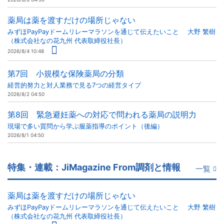
薬局は薬を渡すだけの場所じゃない
みずほPayPayドームリレーマラソンを通じて伝えたいこと 大野 繁樹
（株式会社なの花九州 代表取締役社長）
2026/8/4 10:48
第7回 小規模な保険薬局の分類
経営的努力と対人業務で見る7つの経営タイプ
2026/8/2 04:50
第8回 緊急避妊薬への対応で問われる薬局の説明力
現場で多い質問から学ぶ服薬指導のポイント（後編）
2026/8/1 04:50
特集・連載：JiMagazine From調剤と情報
一覧
薬局は薬を渡すだけの場所じゃない
みずほPayPayドームリレーマラソンを通じて伝えたいこと 大野 繁樹
（株式会社なの花九州 代表取締役社長）