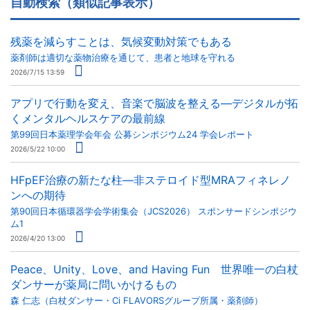
自動検索（類似記事表示）
残薬を減らすことは、気候変動対策でもある
薬剤師は適切な薬物治療を通じて、患者と地球を守れる
2026/7/15 13:59
アプリで行動を変え、音楽で脳波を整える―デジタルが拓
くメンタルヘルスケアの最前線
第99回日本薬理学会年会 公募シンポジウム24 学会レポート
2026/5/22 10:00
HFpEF治療の新たな柱―非ステロイド型MRAフィネレノ
ンへの期待
第90回日本循環器学会学術集会（JCS2026） スポンサードシンポジウ
ム1
2026/4/20 13:00
Peace、Unity、Love、and Having Fun 世界唯一の白杖
ダンサーが薬局に問いかけるもの
森 仁志（白杖ダンサー・Ci FLAVORSグループ所属・薬剤師）