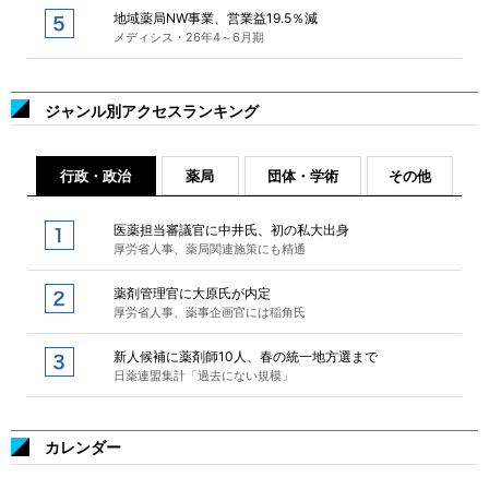
地域薬局NW事業、営業益19.5％減
メディシス・26年4～6月期
ジャンル別アクセスランキング
行政・政治
薬局
団体・学術
その他
医薬担当審議官に中井氏、初の私大出身
厚労省人事、薬局関連施策にも精通
薬剤管理官に大原氏が内定
厚労省人事、薬事企画官には稲角氏
新人候補に薬剤師10人、春の統一地方選まで
日薬連盟集計「過去にない規模」
カレンダー