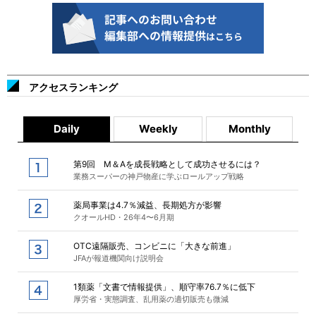
アクセスランキング
Daily
Weekly
Monthly
第9回 M＆Aを成長戦略として成功させるには？
業務スーパーの神戸物産に学ぶロールアップ戦略
薬局事業は4.7％減益、長期処方が影響
クオールHD・26年4〜6月期
OTC遠隔販売、コンビニに「大きな前進」
JFAが報道機関向け説明会
1類薬「文書で情報提供」、順守率76.7％に低下
厚労省・実態調査、乱用薬の適切販売も微減