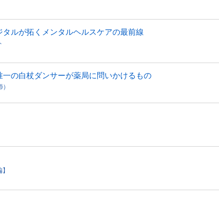
ジタルが拓くメンタルヘルスケアの最前線
ト
 Fun 世界唯一の白杖ダンサーが薬局に問いかけるもの
師）
編】