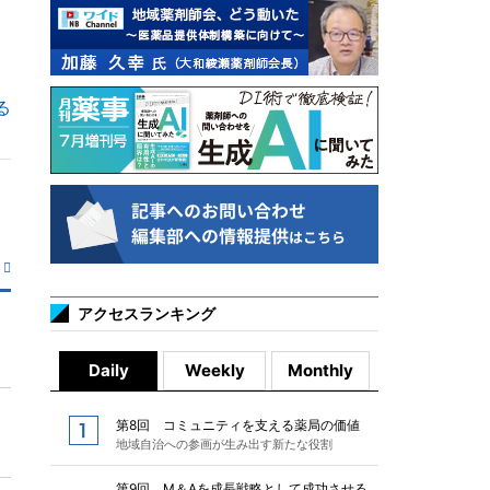
る
アクセスランキング
Daily
Weekly
Monthly
第8回 コミュニティを支える薬局の価値
地域自治への参画が生み出す新たな役割
第9回 M＆Aを成長戦略として成功させる