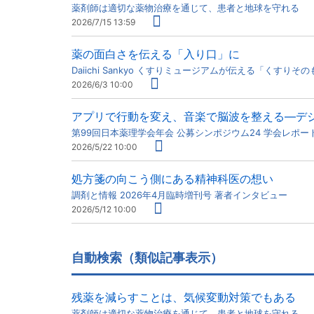
薬剤師は適切な薬物治療を通じて、患者と地球を守れる
2026/7/15 13:59
薬の面白さを伝える「入り口」に
Daiichi Sankyo くすりミュージアムが伝える「くすりそ
2026/6/3 10:00
アプリで行動を変え、音楽で脳波を整える―デ
第99回日本薬理学会年会 公募シンポジウム24 学会レポー
2026/5/22 10:00
処方箋の向こう側にある精神科医の想い
調剤と情報 2026年4月臨時増刊号 著者インタビュー
2026/5/12 10:00
自動検索（類似記事表示）
残薬を減らすことは、気候変動対策でもある
薬剤師は適切な薬物治療を通じて、患者と地球を守れる