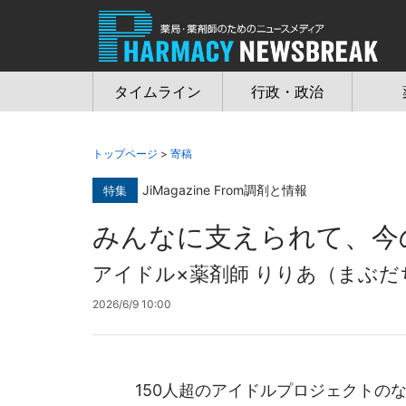
Jump
to
navigation
タイムライン
行政・政治
トップページ
>
寄稿
JiMagazine From調剤と情報
特集
みんなに支えられて、今
アイドル×薬剤師 りりあ（まぶだ
2026/6/9 10:00
150人超のアイドルプロジェクトの