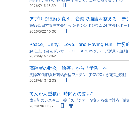
2026/7/15 13:59
アプリで行動を変え、音楽で脳波を整える―デ
第99回日本薬理学会年会 公募シンポジウム24 学会レポー
2026/5/22 10:00
Peace、Unity、Love、and Having
森 仁志（白杖ダンサー・Ci FLAVORSグループ所属・薬剤
2026/4/15 12:42
高齢者の肺炎「治療」から「予防」へ
沈降20価肺炎球菌結合型ワクチン（PCV20）が定期接種に
2026/4/13 12:03
てんかん重積は"時間との闘い"
成人初のレスキュー薬「スピジア」が変える発作対応【前
2026/2/6 11:37