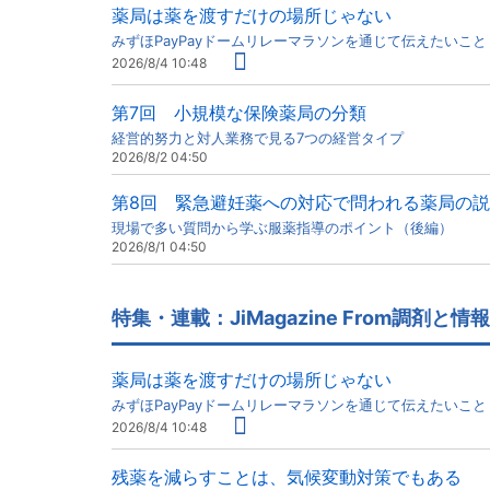
薬局は薬を渡すだけの場所じゃない
みずほPayPayドームリレーマラソンを通じて伝えたいこ
2026/8/4 10:48
第7回 小規模な保険薬局の分類
経営的努力と対人業務で見る7つの経営タイプ
2026/8/2 04:50
第8回 緊急避妊薬への対応で問われる薬局の
現場で多い質問から学ぶ服薬指導のポイント（後編）
2026/8/1 04:50
特集・連載：JiMagazine From調剤と情報
薬局は薬を渡すだけの場所じゃない
みずほPayPayドームリレーマラソンを通じて伝えたいこ
2026/8/4 10:48
残薬を減らすことは、気候変動対策でもある