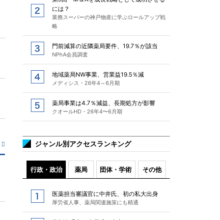
には？
業務スーパーの神戸物産に学ぶロールアップ戦
略
門前減算の近隣薬局要件、19.7％が該当
NPhA会員調査
地域薬局NW事業、営業益19.5％減
メディシス・26年4～6月期
薬局事業は4.7％減益、長期処方が影響
クオールHD・26年4〜6月期
ジャンル別アクセスランキング
行政・政治
薬局
団体・学術
その他
医薬担当審議官に中井氏、初の私大出身
厚労省人事、薬局関連施策にも精通