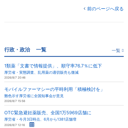
前のページへ戻る
行政・政治
一覧
一覧
1類薬「文書で情報提供」、順守率76.7％に低下
厚労省・実態調査、乱用薬の適切販売も微減
2026/8/7 20:46
モバイルファーマシーの平時利用「積極検討を」
難色示す厚労省に全国知事会が意見
2026/8/7 15:56
OTC緊急避妊薬販売、全国1万5969店舗に
厚労省・今月3日時点、6月から1381店舗増
2026/8/7 12:16