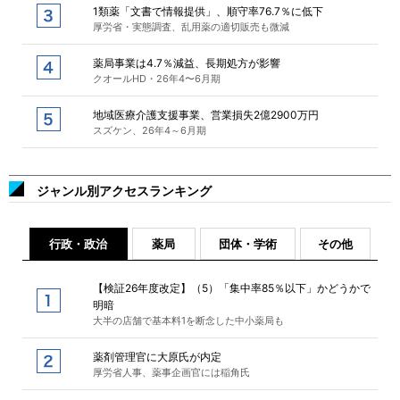
1類薬「文書で情報提供」、順守率76.7％に低下
厚労省・実態調査、乱用薬の適切販売も微減
薬局事業は4.7％減益、長期処方が影響
クオールHD・26年4〜6月期
地域医療介護支援事業、営業損失2億2900万円
スズケン、26年4～6月期
ジャンル別アクセスランキング
行政・政治
薬局
団体・学術
その他
【検証26年度改定】（5）「集中率85％以下」かどうかで
明暗
大半の店舗で基本料1を断念した中小薬局も
薬剤管理官に大原氏が内定
厚労省人事、薬事企画官には稲角氏