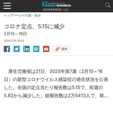
Jump
to
2026年8月8日（土）
navigation
トップページ
>
行政・政治
コロナ定点、5.15に減少
2月10～16日
2025/2/25 09:03
保存
厚生労働省は21日、2025年第7週（2月10～16
日）の新型コロナウイルス感染症の発生状況を公表
した。全国の定点当たり報告数は5.15で、前週の
5.82から減少した。総報告数は2万5413人で、前...