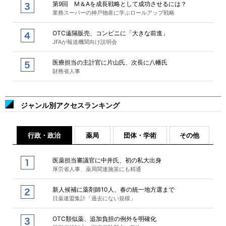
第9回 M＆Aを成長戦略として成功させるには？
業務スーパーの神戸物産に学ぶロールアップ戦略
OTC遠隔販売、コンビニに「大きな前進」
JFAが報道機関向け説明会
医療担当の主計官に片山氏、次長に八幡氏
財務省人事
ジャンル別アクセスランキング
行政・政治
薬局
団体・学術
その他
医薬担当審議官に中井氏、初の私大出身
厚労省人事、薬局関連施策にも精通
新人候補に薬剤師10人、春の統一地方選まで
日薬連盟集計「過去にない規模」
OTC類似薬、追加負担の例外を明確化