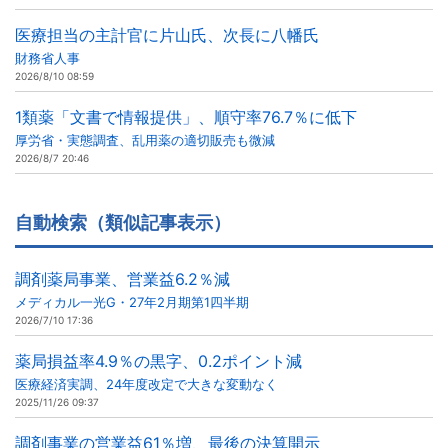
医療担当の主計官に片山氏、次長に八幡氏
財務省人事
2026/8/10 08:59
1類薬「文書で情報提供」、順守率76.7％に低下
厚労省・実態調査、乱用薬の適切販売も微減
2026/8/7 20:46
自動検索（類似記事表示）
調剤薬局事業、営業益6.2％減
メディカル一光G・27年2月期第1四半期
2026/7/10 17:36
薬局損益率4.9％の黒字、0.2ポイント減
医療経済実調、24年度改定で大きな変動なく
2025/11/26 09:37
調剤事業の営業益61％増、最後の決算開示